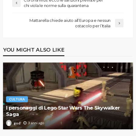
chi viola le norme sulla quarantena
Mattarella chiede aiuto all’Europa e nessun
ostacolo per l’Italia
YOU MIGHT ALSO LIKE
CULTURA
I personaggi di Lego Star Wars The Skywalker
Saga
3 anni ago
god