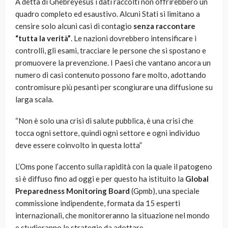
A detta di Ghebreyesus i dati raccolti non offrirebbero un
quadro completo ed esaustivo. Alcuni Stati si limitano a
censire solo alcuni casi di contagio
senza raccontare
“tutta la verità”
. Le nazioni dovrebbero intensificare i
controlli, gli esami, tracciare le persone che si spostano e
promuovere la prevenzione. I Paesi che vantano ancora un
numero di casi contenuto possono fare molto, adottando
contromisure più pesanti per scongiurare una diffusione su
larga scala.
“Non è solo una crisi di salute pubblica, è una crisi che
tocca ogni settore, quindi ogni settore e ogni individuo
deve essere coinvolto in questa lotta”
L’Oms pone l’accento sulla rapidità con la quale il patogeno
si è diffuso fino ad oggi e per questo ha istituito la
Global
Preparedness Monitoring Board
(Gpmb), una speciale
commissione indipendente, formata da 15 esperti
internazionali, che monitoreranno la situazione nel mondo
e studieranno le strategie da adottare.