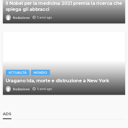
Il Nobel per la medicina 2021 premia la ricerca che
spiega gli abbracci
5 anni ago
Redazione
ATTUALITÀ
MONDO
Uragano Ida, morte e distruzione a New York
5 anni ago
Redazione
ADS