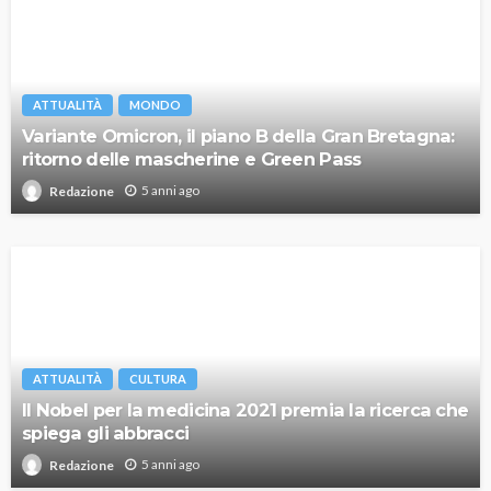
ATTUALITÀ
MONDO
Variante Omicron, il piano B della Gran Bretagna:
ritorno delle mascherine e Green Pass
5 anni ago
Redazione
ATTUALITÀ
CULTURA
Il Nobel per la medicina 2021 premia la ricerca che
spiega gli abbracci
5 anni ago
Redazione