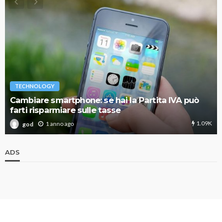
TECHNOLOGY
Cambiare smartphone: se hai la Partita IVA può
farti risparmiare sulle tasse
1.09K
1 anno ago
god
ADS