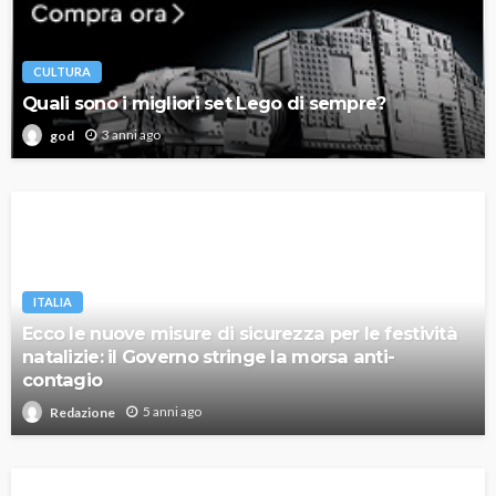
CULTURA
Quali sono i migliori set Lego di sempre?
3 anni ago
god
ITALIA
Ecco le nuove misure di sicurezza per le festività
natalizie: il Governo stringe la morsa anti-
contagio
5 anni ago
Redazione