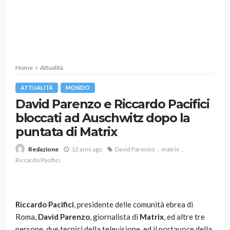
Home
Attualità
ATTUALITÀ
MONDO
David Parenzo e Riccardo Pacifici
bloccati ad Auschwitz dopo la
puntata di Matrix
12 anni ago
David Parenzo
matrix
Redazione
Riccardo Pacifici
Riccardo Pacifici
, presidente delle comunità ebrea di
Roma,
David Parenzo
, giornalista di
Matrix
, ed altre tre
persone, due tecnici della televisione, ed il portavoce della