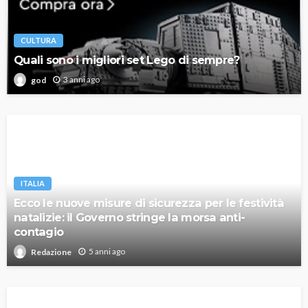
CULTURA
Quali sono i migliori set Lego di sempre?
3 anni ago
god
ITALIA
Ecco le nuove misure di sicurezza per le festività
natalizie: il Governo stringe la morsa anti-
contagio
5 anni ago
Redazione