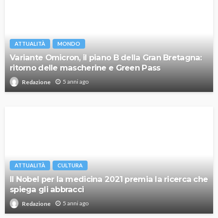
ATTUALITÀ
MONDO
Variante Omicron, il piano B della Gran Bretagna:
ritorno delle mascherine e Green Pass
5 anni ago
Redazione
ATTUALITÀ
CULTURA
Il Nobel per la medicina 2021 premia la ricerca che
spiega gli abbracci
5 anni ago
Redazione