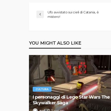
Ufo avvistato sui cieli di Catania, è
mistero!
YOU MIGHT ALSO LIKE
CULTURA
I personaggi di Lego Star Wars The
Skywalker Saga
god
3 anni ago