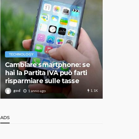
VARIE
TECHNOLOGY
Migliori r
Cambiare smartphone: se
guida agg
hai la Partita IVA può farti
scegliere
risparmiare sulle tasse
perfetto
1.1K
god
god
1 anno ago
1 an
ADS