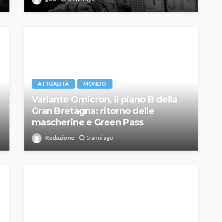
ATTUALITÀ
MONDO
Variante Omicron, il piano B della
Gran Bretagna: ritorno delle
mascherine e Green Pass
Redazione
5 anni ago