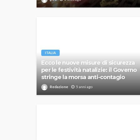
ITALIA
Ecco le nuove misure di sicurezza
per le festività natalizie: il Governo
stringe la morsa anti-contagio
Redazione
5 anni ago