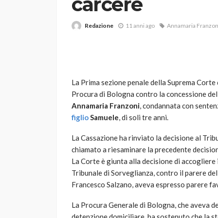
carcere
Redazione
11 anni ago
Annamaria Franzon
La Prima sezione penale della Suprema Corte d
Procura di Bologna contro la concessione del 
VARIE
Annamaria Franzoni
, condannata con sentenz
Robot tagliaerba: 
figlio
Samuele
, di soli tre anni.
scegliere per il tu
La Cassazione ha rinviato la decisione al Trib
god
1 anno ago
chiamato a riesaminare la precedente decisio
La Corte è giunta alla decisione di accogliere
Tribunale di Sorveglianza, contro il parere de
Francesco Salzano, aveva espresso parere fav
La Procura Generale di Bologna, che aveva dep
detenzione domiciliare, ha sostenuto che la s