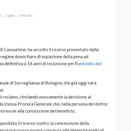
i
Cogne
omicidio
AUTO
SPORT
MG alle Final 8 di Coppa
i Cassazione, ha accolto il ricorso presentato dalla
Davis: tennis mondiale e
regime domiciliare di espiazione della pena ad
passione per
a definitiva a 16 anni di reclusione per
l’
omicidio del
quale
l’automobilismo
o prato
abbracciano la stessa causa
unale di Sorveglianza di Bologna, che già oggi sarà
786
583
god
9 mesi ago
ne.
 il reclamo, rinviando nuovamente la decisione al
lla stessa Procura Generale che, nella persona del dottor
orevole alla concessione del beneficio.
ositato il ricorso contro la concessione della
tessa non possa essere concessa alle detenute madri di