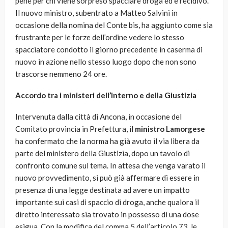
pene per chi viene sorpreso spacciare droga ed è recidivo.
Il nuovo ministro, subentrato a Matteo Salvini in
occasione della nomina del Conte bis, ha aggiunto come sia
frustrante per le forze dell’ordine vedere lo stesso
spacciatore condotto il giorno precedente in caserma di
nuovo in azione nello stesso luogo dopo che non sono
trascorse nemmeno 24 ore.
Accordo tra i ministeri dell’Interno e della Giustizia
Intervenuta dalla città di Ancona, in occasione del
Comitato provincia in Prefettura, il
ministro Lamorgese
ha confermato che la norma ha già avuto il via libera da
parte del ministero della Giustizia, dopo un tavolo di
confronto comune sul tema. In attesa che venga varato il
nuovo provvedimento, si può già affermare di essere in
presenza di una legge destinata ad avere un impatto
importante sui casi di spaccio di droga, anche qualora il
diretto interessato sia trovato in possesso di una dose
esigua. Con la modifica del comma 5 dell’articolo 73, le