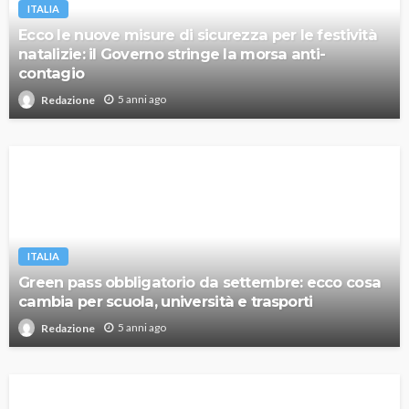
ITALIA
Ecco le nuove misure di sicurezza per le festività
natalizie: il Governo stringe la morsa anti-
contagio
5 anni ago
Redazione
ITALIA
Green pass obbligatorio da settembre: ecco cosa
cambia per scuola, università e trasporti
5 anni ago
Redazione