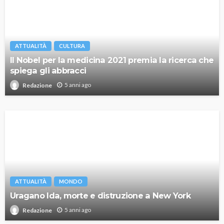
ATTUALITÀ
CULTURA
Il Nobel per la medicina 2021 premia la ricerca che
spiega gli abbracci
5 anni ago
Redazione
ATTUALITÀ
MONDO
Uragano Ida, morte e distruzione a New York
5 anni ago
Redazione