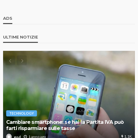
ADS
ULTIME NOTIZIE
TECHNOLOGY
Cambiare smartphone: se hai la Partita IVA può
farti risparmiare sulle tasse
1.1K
1 anno ago
god