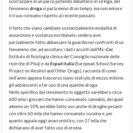
scorrazzare in un parco potendo imbattersi in siringa, del
fenomeno
droga
si parla meno di un tempo, ma non minore
è il suo consumo rispetto al recente passato.
Il fatto che siano cambiate sostanzialmente modalità di
assunzione e sostanza incriminate, sembra aver
parzialmente fatto abbassare la guardia nei confronti di un
fenomeno che, ad ascoltare i dati raccolti dall’
Ifc-Cnr
(Istituto di fisiologia clinica del Consiglio nazionale delle
ricerche di Pisa)
e da
Espad italia
(European School Survey
Project on Alcohol and Other Drugs), racconta di come
nell’anno appena trascorso siano stati più di mezzo milione
gli adolescenti a far uso di una qualche droga.
Nello specifico dal censimento in oggetto sarebbero circa
600 mila i giovani che hanno consumato cannabis, dei quali
almeno un 10% avrebbe fatto uso anche di droghe pesanti
con oltre 60 mila che hanno consumato cocaina e, per
quanto appaia oggi anacronistico, con 27 mila che
dichiarano di aver fatto uso di eroina.