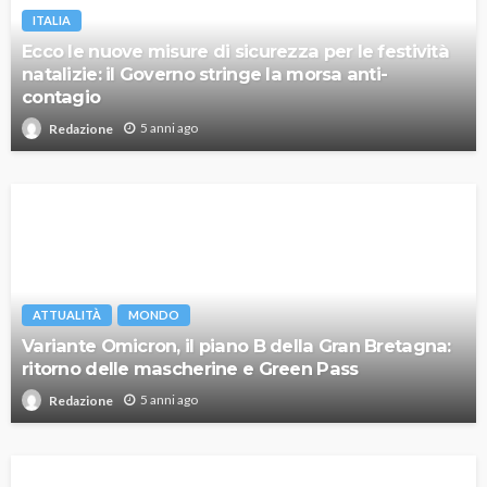
ITALIA
Ecco le nuove misure di sicurezza per le festività
natalizie: il Governo stringe la morsa anti-
contagio
5 anni ago
Redazione
ATTUALITÀ
MONDO
Variante Omicron, il piano B della Gran Bretagna:
ritorno delle mascherine e Green Pass
5 anni ago
Redazione