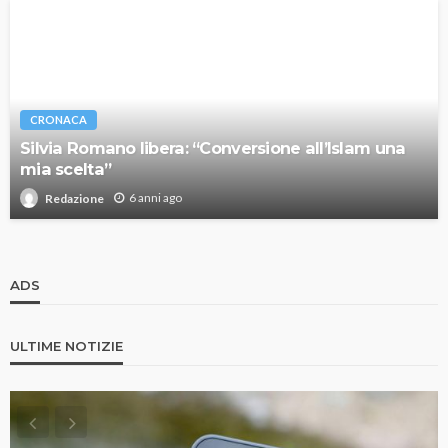
CRONACA
Silvia Romano libera: “Conversione all’Islam una
mia scelta”
6 anni ago
Redazione
ADS
ULTIME NOTIZIE