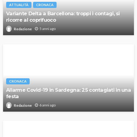
ATTUALITÀ
CRONACA
Variante Delta a Barcellona: troppi i contagi, si
ricorre al coprifuoco
5 anni ago
Redazione
CRONACA
Allarme Covid-19 in Sardegna: 25 contagiati in una
festa
6 anni ago
Redazione