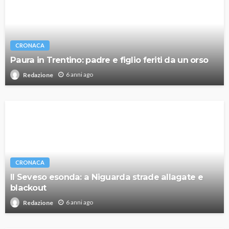
CRONACA
Paura in Trentino: padre e figlio feriti da un orso
6 anni ago
Redazione
CRONACA
Il Seveso esonda: a Niguarda strade allagate e
blackout
6 anni ago
Redazione