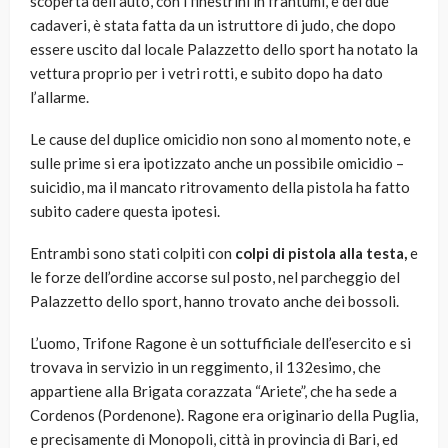
scoperta dell’auto, con i finestrini in frantumi, e dei due
cadaveri, è stata fatta da un istruttore di judo, che dopo
essere uscito dal locale Palazzetto dello sport ha notato la
vettura proprio per i vetri rotti, e subito dopo ha dato
l’allarme.
Le cause del duplice omicidio non sono al momento note, e
sulle prime si era ipotizzato anche un possibile omicidio –
suicidio, ma il mancato ritrovamento della pistola ha fatto
subito cadere questa ipotesi.
Entrambi sono stati colpiti con
colpi di pistola alla testa,
e
le forze dell’ordine accorse sul posto, nel parcheggio del
Palazzetto dello sport, hanno trovato anche dei bossoli.
L’uomo, Trifone Ragone è un sottufficiale dell’esercito e si
trovava in servizio in un reggimento, il 132esimo, che
appartiene alla Brigata corazzata “Ariete”, che ha sede a
Cordenos (Pordenone). Ragone era originario della Puglia,
e precisamente di Monopoli, città in provincia di Bari, ed