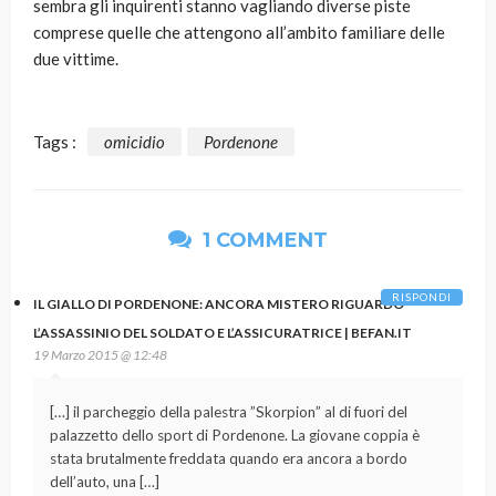
sembra gli inquirenti stanno vagliando diverse piste
comprese quelle che attengono all’ambito familiare delle
due vittime.
Tags :
omicidio
Pordenone
1 COMMENT
RISPONDI
IL GIALLO DI PORDENONE: ANCORA MISTERO RIGUARDO
L’ASSASSINIO DEL SOLDATO E L’ASSICURATRICE | BEFAN.IT
19 Marzo 2015 @ 12:48
[…] il parcheggio della palestra ”Skorpion” al di fuori del
palazzetto dello sport di Pordenone. La giovane coppia è
stata brutalmente freddata quando era ancora a bordo
dell’auto, una […]