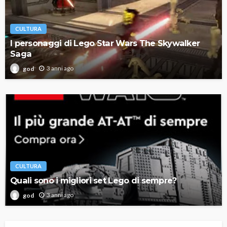
CULTURA
I personaggi di Lego Star Wars The Skywalker
Saga
3 anni ago
god
CULTURA
Quali sono i migliori set Lego di sempre?
3 anni ago
god