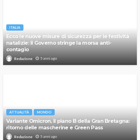
ITALIA
Ecco le nuove misure di sicurezza per le festività
natalizie: il Governo stringe la morsa anti-
contagio
5 anni ago
Redazione
ATTUALITÀ
MONDO
Variante Omicron, il piano B della Gran Bretagna:
ritorno delle mascherine e Green Pass
5 anni ago
Redazione