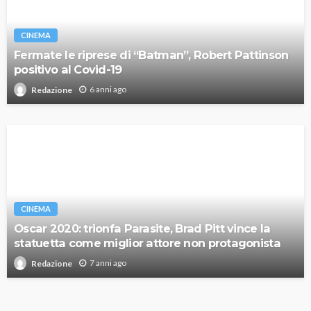
CINEMA
Fermate le riprese di “Batman”, Robert Pattinson
positivo al Covid-19
6 anni ago
Redazione
CINEMA
Oscar 2020: trionfa Parasite, Brad Pitt vince la
statuetta come miglior attore non protagonista
7 anni ago
Redazione