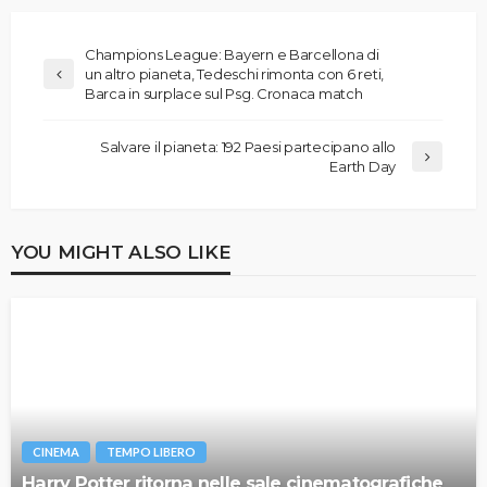
Champions League: Bayern e Barcellona di
un altro pianeta, Tedeschi rimonta con 6 reti,
Barca in surplace sul Psg. Cronaca match
Salvare il pianeta: 192 Paesi partecipano allo
Earth Day
YOU MIGHT ALSO LIKE
CINEMA
TEMPO LIBERO
Harry Potter ritorna nelle sale cinematografiche