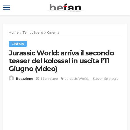
Home
Tempo libero
Cinema
CINEMA
Jurassic World: arriva il secondo
teaser del kolossal in uscita l’11
Giugno (video)
11 anni ago
Jurassic World.
Steven Spielberg
Redazione