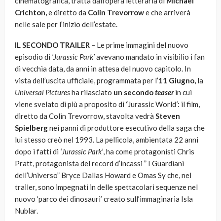
cinematografica, tratta dall’opera letteraria di
Michael
Crichton,
e diretto da
Colin Trevorrow
e che arriverà
nelle sale per l’inizio dell’estate.
IL SECONDO TRAILER
– Le prime immagini del nuovo
episodio di
‘Jurassic Park’
avevano mandato in visibilio i fan
di vecchia data, da anni in attesa del nuovo capitolo. In
vista dell’uscita ufficiale, programmata per l’
11 Giugno,
la
Universal Pictures
ha rilasciato
un secondo
teaser
in cui
viene svelato di più a proposito di
‘
Jurassic World
‘
: il film,
diretto da Colin Trevorrow, stavolta vedrà
Steven
Spielberg
nei panni di produttore esecutivo della saga che
lui stesso creò nel 1993. La pellicola, ambientata 22 anni
dopo i fatti di
‘Jurassic Park’
, ha come protagonisti Chris
Pratt, protagonista del record d’incassi ” I Guardiani
dell’Universo” Bryce Dallas Howard e Omas Sy che, nel
trailer, sono impegnati in delle spettacolari sequenze nel
nuovo ‘parco dei dinosauri’ creato sull’immaginaria Isla
Nublar.