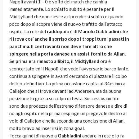
Napoli avanti 1 – 0 e volto del match che cambia
immediatamente. Lo schiaffo subito è pesante per il
Midtjylland che non riesce a riprendersi subito e quando
poco dopo si scopre viene di nuovo trafitto dall’attacco
ospite. La rete del
raddoppio
è di
Manolo Gabbiadini che
ritrova cos’ anche il sorriso dopo i troppi turni passati in
panchina. Il centravanti non deve fare altro che
spingere nella porta danese un assist fornito
da Allan.
Se prima era rimasto allibito, il Midtjylland
ora è
sconcertato ed il Napoli, che vede l’avversario barcollante,
continua a spingere in avanti cercando di piazzare il colpo
del k.o. definitivo. La prima occasione capita al 34esimo a
Callejon che si trova davanti ad Andersen, ma da buona
posizione lo grazia su colpo di testa. Successivamente
sono due prodezze dell’estremo difensore danese a dire di
no agli ospiti: nella prima respinge un pregevole destro al
volo di Callejon e nella seconda una conclusione di Allan,
molto bravo ad inserirsi in zona goal.
Tocca quindi di nuovo a
Gabbiadini
andare in rete e lo fa