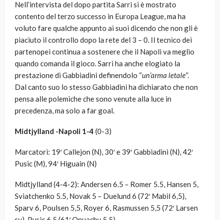
Nell’intervista del dopo partita Sarri si è mostrato
contento del terzo successo in Europa League, ma ha
voluto fare qualche appunto ai suoi dicendo che non gli è
piaciuto il controllo dopo la rete del 3 – 0. Il tecnico dei
partenopei continua a sostenere che il Napoli va meglio
quando comanda il gioco. Sarri ha anche elogiato la
prestazione di Gabbiadini definendolo “
un’arma letale
“.
Dal canto suo lo stesso Gabbiadini ha dichiarato che non
pensa alle polemiche che sono venute alla luce in
precedenza, ma solo a far goal.
Midtjylland -Napoli 1-4
(0-3)
Marcatori: 19′ Callejon (N), 30′ e 39′ Gabbiadini (N), 42′
Pusic (M), 94′ Higuain (N)
Midtjylland (4-4-2): Andersen 6.5 – Romer 5.5, Hansen 5,
Sviatchenko 5.5, Novak 5 – Duelund 6 (72′ Mabil 6,5),
Sparv 6, Poulsen 5,5, Royer 6, Rasmussen 5,5 (72′ Larsen
sv), Pusic 6,5 (61′ Onuachu 5,5)