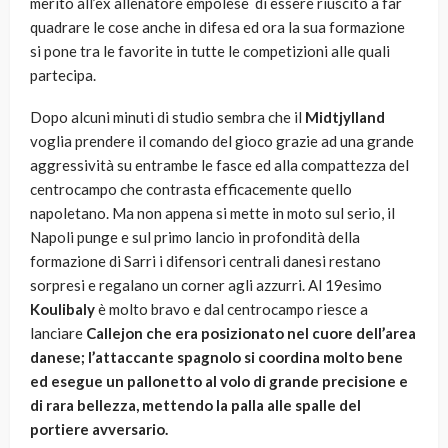
merito all’ex allenatore empolese di essere riuscito a far
quadrare le cose anche in difesa ed ora la sua formazione
si pone tra le favorite in tutte le competizioni alle quali
partecipa.
Dopo alcuni minuti di studio sembra che il
Midtjylland
voglia prendere il comando del gioco grazie ad una grande
aggressività su entrambe le fasce ed alla compattezza del
centrocampo che contrasta efficacemente quello
napoletano. Ma non appena si mette in moto sul serio, il
Napoli punge e sul primo lancio in profondità della
formazione di Sarri i difensori centrali danesi restano
sorpresi e regalano un corner agli azzurri. Al 19esimo
Koulibaly
è molto bravo e dal centrocampo riesce a
lanciare
Callejon che era posizionato nel cuore dell’area
danese; l’attaccante spagnolo si coordina molto bene
ed esegue un pallonetto al volo di grande precisione e
di rara bellezza, mettendo la palla alle spalle del
portiere avversario.