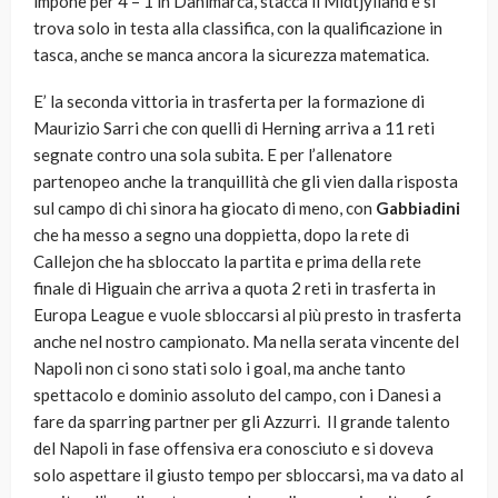
impone per 4 – 1 in Danimarca, stacca il Midtjylland e si
trova solo in testa alla classifica, con la qualificazione in
tasca, anche se manca ancora la sicurezza matematica.
E’ la seconda vittoria in trasferta per la formazione di
Maurizio Sarri che con quelli di Herning arriva a 11 reti
segnate contro una sola subita. E per l’allenatore
partenopeo anche la tranquillità che gli vien dalla risposta
sul campo di chi sinora ha giocato di meno, con
Gabbiadini
che ha messo a segno una doppietta, dopo la rete di
Callejon che ha sbloccato la partita e prima della rete
finale di Higuain che arriva a quota 2 reti in trasferta in
Europa League e vuole sbloccarsi al più presto in trasferta
anche nel nostro campionato. Ma nella serata vincente del
Napoli non ci sono stati solo i goal, ma anche tanto
spettacolo e dominio assoluto del campo, con i Danesi a
fare da sparring partner per gli Azzurri. Il grande talento
del Napoli in fase offensiva era conosciuto e si doveva
solo aspettare il giusto tempo per sbloccarsi, ma va dato al