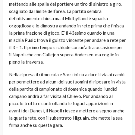
mettendo alle spalle del portiere un tiro di sinistro a giro,
scagliato dal limite dell’area. La partita sembra
definitivamente chiusa ma il Midtjylland è squadra
orgogliosa e lo dimostra andando in rete prima che finisca
la prima frazione di gioco. E’ il 43esimo quando in una
mischia
Pusic
trova il guizzo vincente per andare a rete per
il 3 – 1. Il primo tempo si chiude con un’altra occasione per
il Napoli che con Callejon supera Andersen, ma coglie in
pieno la traversa.
Nella ripresa il ritmo cala e Sarri inizia a dare il via ai cambi
per permettere ad alcuni dei suoi uomini di riposare in vista
della partita di campionato di domenica quando l’undici
campano andrà a far visita al Chievo. Pur andando al
piccolo trotto e controllando le fugaci apparizioni in
avanti dei Danesi, il Napoli riesce a mettere a segno anche
la quarta rete, con il subentrato
Higuain
, che mette la sua
firma anche su questa gara.