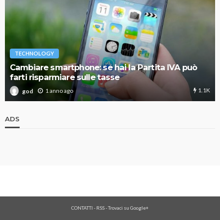
TECHNOLOGY
Cambiare smartphone: se hai la Partita IVA può
farti risparmiare sulle tasse
1.1K
1 anno ago
god
ADS
CONTATTI
-
RSS
-
Trovaci su Google+