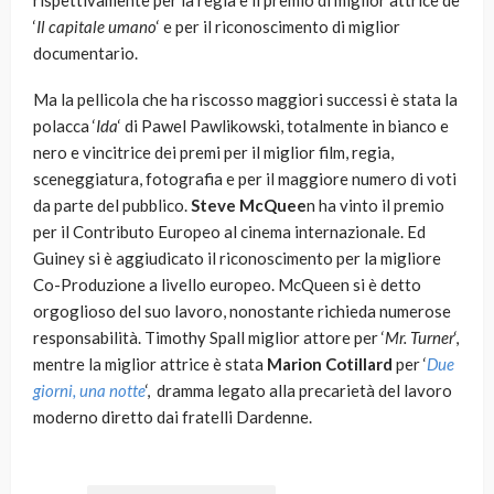
rispettivamente per la regia e il premio di miglior attrice de
‘
Il capitale umano
‘ e per il riconoscimento di miglior
documentario.
Ma la pellicola che ha riscosso maggiori successi è stata la
polacca ‘
Ida
‘ di Pawel Pawlikowski, totalmente in bianco e
nero e vincitrice dei premi per il miglior film, regia,
sceneggiatura, fotografia e per il maggiore numero di voti
da parte del pubblico.
Steve McQuee
n ha vinto il premio
per il Contributo Europeo al cinema internazionale. Ed
Guiney si è aggiudicato il riconoscimento per la migliore
Co-Produzione a livello europeo. McQueen si è detto
orgoglioso del suo lavoro, nonostante richieda numerose
responsabilità. Timothy Spall miglior attore per ‘
Mr. Turner
‘,
mentre la miglior attrice è stata
Marion Cotillard
per ‘
Due
giorni, una notte
‘, dramma legato alla precarietà del lavoro
moderno diretto dai fratelli Dardenne.