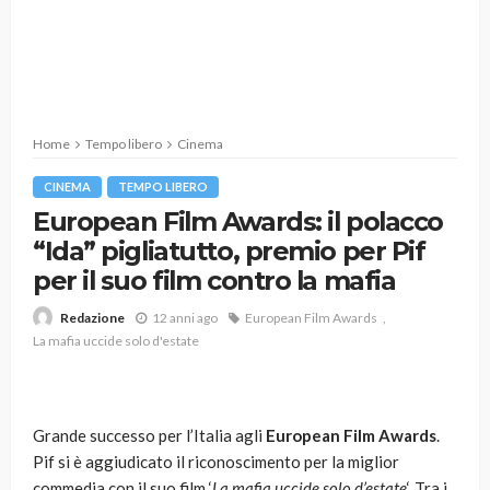
Home
Tempo libero
Cinema
CINEMA
TEMPO LIBERO
European Film Awards: il polacco
“Ida” pigliatutto, premio per Pif
per il suo film contro la mafia
12 anni ago
European Film Awards
Redazione
La mafia uccide solo d'estate
Grande successo per l’Italia agli
European Film Awards
.
Pif si è aggiudicato il riconoscimento per la miglior
commedia con il suo film ‘
La mafia uccide solo d’estate
‘. Tra i