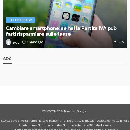
TECHNOLOGY
Cambiare smartphone: se hai la Partita IVA può
farti risparmiare sulle tasse
1.1K
1 anno ago
god
ADS
CONTATTI
-
RSS
-
Trovaci su Google+
Eccetto dove diversamente indicato, i contenuti di Befan.it sono rilasciati sotto Creative Commons
Attribuzione - Non commerciale - Non opere derivate 3.0 Italia License.
Ulteriori permessi possono essere richiesti usando l'
apposita pagina
- © befan.it