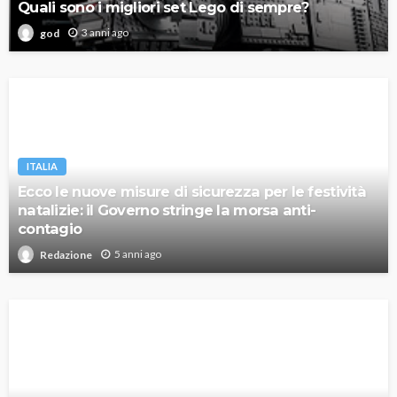
Quali sono i migliori set Lego di sempre?
3 anni ago
god
ITALIA
Ecco le nuove misure di sicurezza per le festività
natalizie: il Governo stringe la morsa anti-
contagio
5 anni ago
Redazione