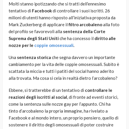
Molti stanno ipotizzando che si tratti dell’ennesimo
tentativo di
Facebook
di controllare i suoi iscritti. 26
milioni di utenti hanno risposto all’iniziativa proposta da
Mark Zuckerberg di applicare il
filtro arcobaleno
alla foto
del profilo se favorevoli alla
sentenza della Corte
Suprema degli Stati Uniti
che ha concesso il
diritto alle
nozze per le
coppie omosessuali
.
Una
sentenza storica
che segna davvero un importante
cambiamento per la vita delle coppie omosessuali. Subito è
scattata la miccia e tutti i patiti del social hanno aderito
alla trovata. Ma cosa si cela in realtà dietro l’arcobaleno?
Ebbene, si tratterebbe di un tentativo di
controllare le
reazioni degli iscritti al social
, di fronte ad eventi storici,
come la sentenza sulle nozze gay per l’appunto. Chi ha
tinto d’arcobaleno la propria immagine, ha rivelato a
Facebook e al mondo intero, un proprio pensiero, quello di
sostenere il diritto degli omosessuali di poter costruire