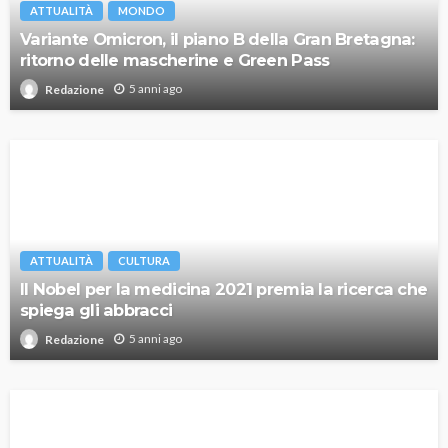
ATTUALITÀ
MONDO
Variante Omicron, il piano B della Gran Bretagna:
ritorno delle mascherine e Green Pass
5 anni ago
Redazione
ATTUALITÀ
CULTURA
Il Nobel per la medicina 2021 premia la ricerca che
spiega gli abbracci
5 anni ago
Redazione