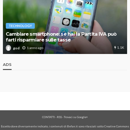
TECHNOLOGY
Cambiare smartphone: se hai la Partita IVA può
farti risparmiare sulle tasse
1.1K
1 anno ago
god
ADS
CONTATTI
-
RSS
-
Trovaci su Google+
Eccetto dove diversamente indicato, i contenuti di Befan.it sono rilasciati sotto Creative Commons