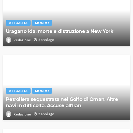
ATTUALITÀ
MONDO
Uragano Ida, morte e distruzione a New York
5 anni ago
Redazione
ATTUALITÀ
MONDO
Petroliera sequestrata nel Golfo di Oman. Altre
navi in difficoltà. Accuse all’Iran
5 anni ago
Redazione