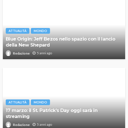
ATTUALITÀ
MONDO
Blue Origin: Jeff Bezos nello spazio con il lancio
della New Shepard
5 anni ago
Redazione
ATTUALITÀ
MONDO
17 marzo: il St. Patrick’s Day oggi sarà in
streaming
5 anni ago
Redazione