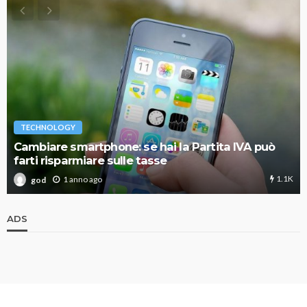
TECHNOLOGY
Cambiare smartphone: se hai la Partita IVA può
farti risparmiare sulle tasse
1.1K
1 anno ago
god
ADS