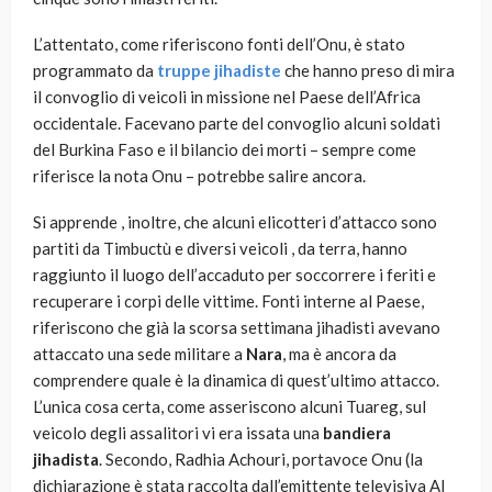
L’attentato, come riferiscono fonti dell’Onu, è stato
programmato da
truppe jihadiste
che hanno preso di mira
il convoglio di veicoli in missione nel Paese dell’Africa
occidentale. Facevano parte del convoglio alcuni soldati
del Burkina Faso e il bilancio dei morti – sempre come
riferisce la nota Onu – potrebbe salire ancora.
Si apprende , inoltre, che alcuni elicotteri d’attacco sono
partiti da Timbuctù e diversi veicoli , da terra, hanno
raggiunto il luogo dell’accaduto per soccorrere i feriti e
recuperare i corpi delle vittime. Fonti interne al Paese,
riferiscono che già la scorsa settimana jihadisti avevano
attaccato una sede militare a
Nara
, ma è ancora da
comprendere quale è la dinamica di quest’ultimo attacco.
L’unica cosa certa, come asseriscono alcuni Tuareg, sul
veicolo degli assalitori vi era issata una
bandiera
jihadista
. Secondo, Radhia Achouri, portavoce Onu (la
dichiarazione è stata raccolta dall’emittente televisiva Al