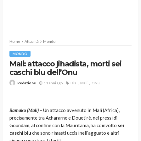
Home
Attualità
Mondo
MONDO
Mali: attacco jihadista, morti sei
caschi blu dell’Onu
11 anni ago
Isis
Mali
ONU
Redazione
Bamako (Mali) –
Un attacco avvenuto
in
Mali (Africa),
precisamente tra Achararne e Douetirè, nei pressi di
Goundam, al confine con la Mauritania, ha coinvolto
sei
caschi blu
che sono rimasti uccisi nell’agguato e altri
cinque sono rimasti feriti.