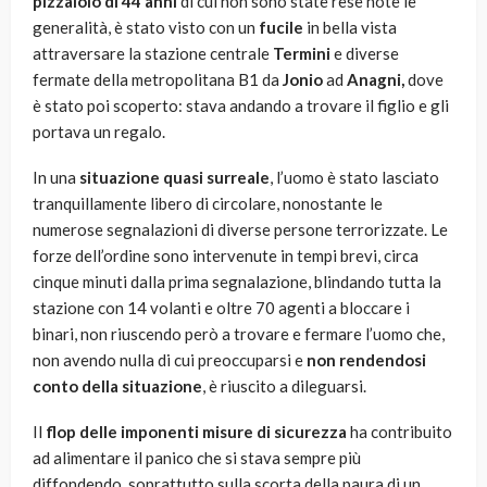
pizzaiolo di 44 anni
di cui non sono state rese note le
generalità, è stato visto con un
fucile
in bella vista
attraversare la stazione centrale
Termini
e diverse
fermate della metropolitana B1 da
Jonio
ad
Anagni,
dove
è stato poi scoperto: stava andando a trovare il figlio e gli
portava un regalo.
In una
situazione quasi surreale
, l’uomo è stato lasciato
tranquillamente libero di circolare, nonostante le
numerose segnalazioni di diverse persone terrorizzate. Le
forze dell’ordine sono intervenute in tempi brevi, circa
cinque minuti dalla prima segnalazione, blindando tutta la
stazione con 14 volanti e oltre 70 agenti a bloccare i
binari, non riuscendo però a trovare e fermare l’uomo che,
non avendo nulla di cui preoccuparsi e
non rendendosi
conto della situazione
, è riuscito a dileguarsi.
Il
flop delle imponenti misure di sicurezza
ha contribuito
ad alimentare il panico che si stava sempre più
diffondendo, soprattutto sulla scorta della paura di un