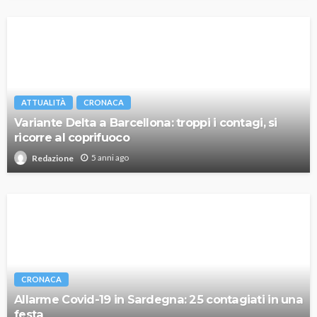
ATTUALITÀ
CRONACA
Variante Delta a Barcellona: troppi i contagi, si
ricorre al coprifuoco
5 anni ago
Redazione
CRONACA
Allarme Covid-19 in Sardegna: 25 contagiati in una
festa