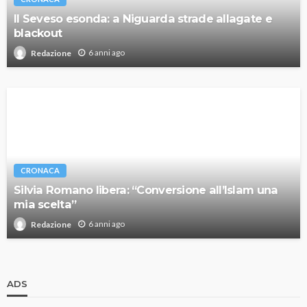
Il Seveso esonda: a Niguarda strade allagate e
blackout
6 anni ago
Redazione
CRONACA
Silvia Romano libera: “Conversione all’Islam una
mia scelta”
6 anni ago
Redazione
ADS