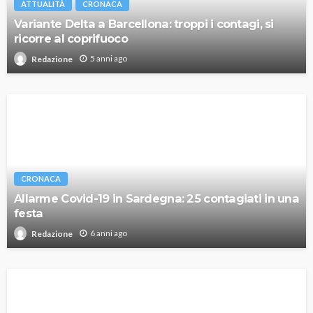
ATTUALITÀ
CRONACA
Variante Delta a Barcellona: troppi i contagi, si
ricorre al coprifuoco
5 anni ago
Redazione
CRONACA
Allarme Covid-19 in Sardegna: 25 contagiati in una
festa
6 anni ago
Redazione