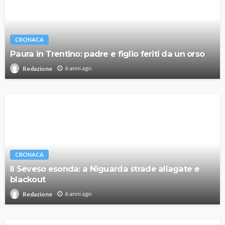
CRONACA
Paura in Trentino: padre e figlio feriti da un orso
6 anni ago
Redazione
CRONACA
Il Seveso esonda: a Niguarda strade allagate e
blackout
6 anni ago
Redazione