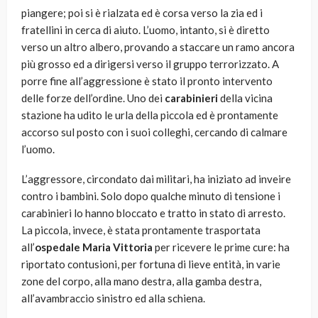
piangere; poi si è rialzata ed è corsa verso la zia ed i
fratellini in cerca di aiuto. L’uomo, intanto, si è diretto
verso un altro albero, provando a staccare un ramo ancora
più grosso ed a dirigersi verso il gruppo terrorizzato. A
porre fine all’aggressione è stato il pronto intervento
delle forze dell’ordine. Uno dei
carabinieri
della vicina
stazione ha udito le urla della piccola ed è prontamente
accorso sul posto con i suoi colleghi, cercando di calmare
l’uomo.
L’aggressore, circondato dai militari, ha iniziato ad inveire
contro i bambini. Solo dopo qualche minuto di tensione i
carabinieri lo hanno bloccato e tratto in stato di arresto.
La piccola, invece, è stata prontamente trasportata
all’
ospedale Maria Vittoria
per ricevere le prime cure: ha
riportato contusioni, per fortuna di lieve entità, in varie
zone del corpo, alla mano destra, alla gamba destra,
all’avambraccio sinistro ed alla schiena.