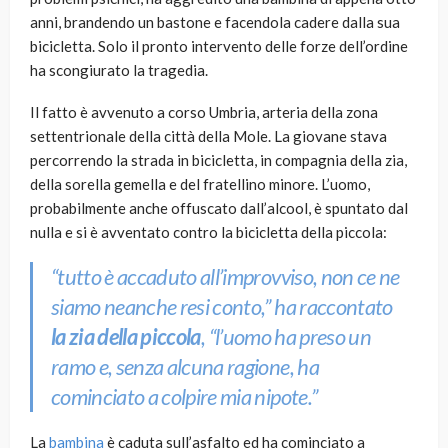
anni, brandendo un bastone e facendola cadere dalla sua
bicicletta. Solo il pronto intervento delle forze dell’ordine
ha scongiurato la tragedia.
Il fatto è avvenuto a corso Umbria, arteria della zona
settentrionale della città della Mole. La giovane stava
percorrendo la strada in bicicletta, in compagnia della zia,
della sorella gemella e del fratellino minore. L’uomo,
probabilmente anche offuscato dall’alcool, è spuntato dal
nulla e si è avventato contro la bicicletta della piccola:
“tutto è accaduto all’improvviso, non ce ne
siamo neanche resi conto,”
ha raccontato
la zia della piccola
,
“l’uomo ha preso un
ramo e, senza alcuna ragione, ha
cominciato a colpire mia nipote.”
La
bambina
è caduta sull’asfalto ed ha cominciato a