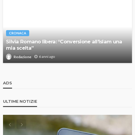
CRONACA
Silvia Romano libera: “Conversione all’Islam una
mia scelta”
6 anni ago
Redazione
ADS
ULTIME NOTIZIE