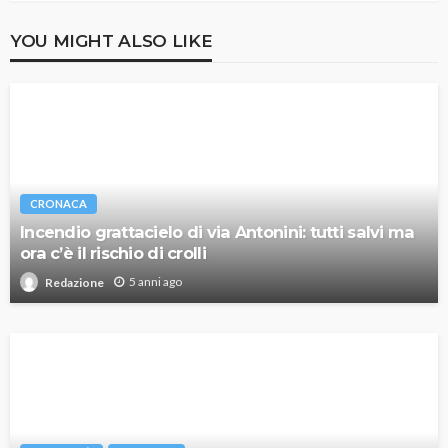
YOU MIGHT ALSO LIKE
CRONACA
Incendio grattacielo di via Antonini: tutti salvi ma
ora c’è il rischio di crolli
5 anni ago
Redazione