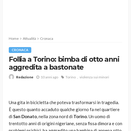
Home
Attualità
Cronaca
CRONACA
Follia a Torino: bimba di otto anni
aggredita a bastonate
10 anni ago
Torino
violenza sui minori
Redazione
Una gita in bicicletta che poteva trasformarsi in tragedia.
È questo quanto accaduto qualche giorno fa nel quartiere
di
San Donato
, nella zona nord di
Torino
. Un uomo di
trentotto anni di origini nigeriane, senza fissa dimora e con
problemi psichici, ha aggredito una bambina di appena otto