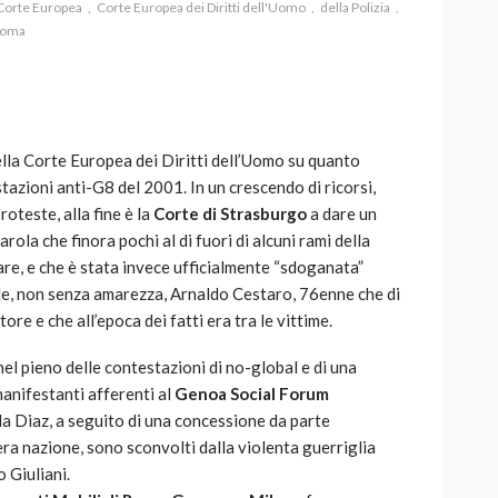
Corte Europea
Corte Europea dei Diritti dell'Uomo
della Polizia
oma
AUTO
SPORT
ella Corte Europea dei Diritti dell’Uomo su quanto
MG alle Final 8 di Coppa
tazioni anti-G8 del 2001. In un crescendo di ricorsi,
Davis: tennis mondiale e
oteste, alla fine è la
Corte di Strasburgo
a dare un
passione per
arola che finora pochi al di fuori di alcuni rami della
quale
l’automobilismo
are, e che è stata invece ufficialmente “sdoganata”
o prato
abbracciano la stessa causa
ide, non senza amarezza, Arnaldo Cestaro, 76enne che di
re e che all’epoca dei fatti era tra le vittime.
784
580
god
9 mesi ago
el pieno delle contestazioni di no-global e di una
 manifestanti afferenti al
Genoa Social Forum
i la Diaz, a seguito di una concessione da parte
tera nazione, sono sconvolti dalla violenta guerriglia
 Giuliani.