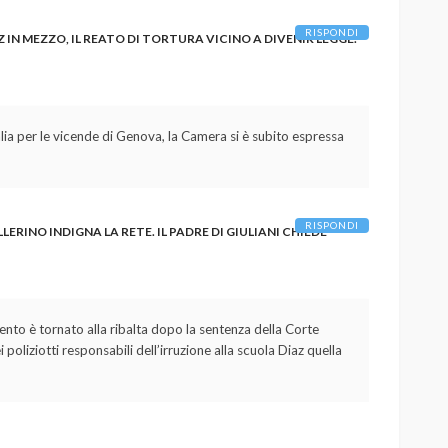
RISPONDI
AZ IN MEZZO, IL REATO DI TORTURA VICINO A DIVENIR LEGGE.
talia per le vicende di Genova, la Camera si è subito espressa
RISPONDI
ELLERINO INDIGNA LA RETE. IL PADRE DI GIULIANI CHIEDE
ento è tornato alla ribalta dopo la sentenza della Corte
poliziotti responsabili dell’irruzione alla scuola Diaz quella