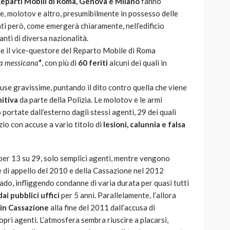
eparti Mobili di Roma, Genova e Milano
fanno
rie, molotov e altro, presumibilmente in possesso delle
nti però, come emergerà chiaramente, nell’edificio
nti di diversa nazionalità.
che il vice-questore del Reparto Mobile di Roma
ia messicana
“
, con più di
60 feriti
alcuni dei quali in
cuse gravissime, puntando il dito contro quella che viene
itiva
da parte della Polizia. Le molotov e le armi
 portate dall’esterno dagli stessi agenti, 29 dei quali
izio con accuse a vario titolo di
lesioni, calunnia e falsa
per 13 su 29, solo semplici agenti, mentre vengono
nze di appello del 2010 e della Cassazione nel 2012
ado, infliggendo condanne di varia durata per quasi tutti
ai pubblici uffici
per 5 anni. Parallelamente, l’allora
 in Cassazione
alla fine del 2011 dall’accusa di
opri agenti. L’atmosfera sembra riuscire a placarsi,