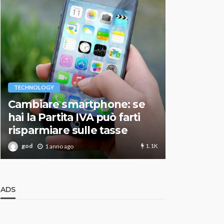
VARIE
TECHNOLOGY
Migliori r
Cambiare smartphone: se
guida agg
hai la Partita IVA può farti
scegliere
risparmiare sulle tasse
perfetto
1.1K
god
god
1 anno ago
1 an
ADS