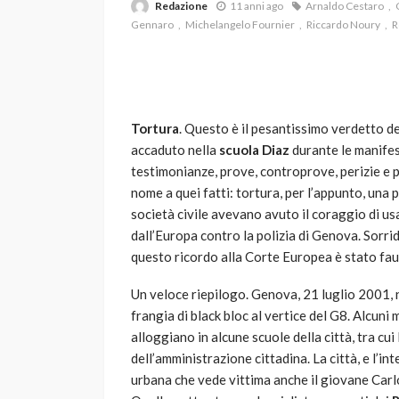
Redazione
11 anni ago
Arnaldo Cestaro
Gennaro
Michelangelo Fournier
Riccardo Noury
R
Tortura
. Questo è il pesantissimo verdetto d
accaduto nella
scuola Diaz
durante le manifes
testimonianze, prove, controprove, perizie e pr
VARIE
nome a quei fatti: tortura, per l’appunto, una p
Robot tagliaerba: 
società civile avevano avuto il coraggio di us
scegliere per il tu
dall’Europa contro la polizia di Genova. Sorr
questo ricordo alla Corte Europea è stato fauto
god
1 anno ago
Un veloce riepilogo. Genova, 21 luglio 2001, n
frangia di black bloc al vertice del G8. Alcuni
alloggiano in alcune scuole della città, tra cu
dell’amministrazione cittadina. La città, e l’in
urbana che vede vittima anche il giovane Carlo