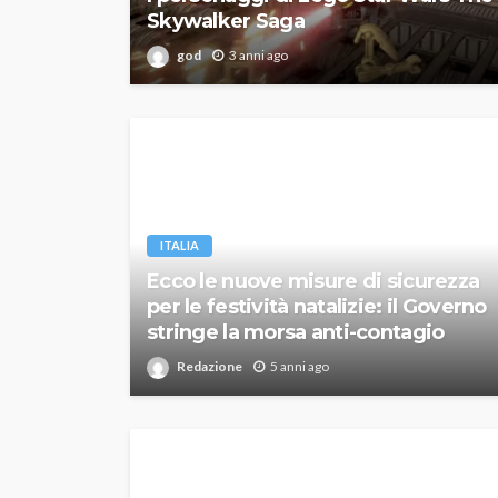
Skywalker Saga
god
3 anni ago
ITALIA
Ecco le nuove misure di sicurezza
per le festività natalizie: il Governo
stringe la morsa anti-contagio
Redazione
5 anni ago