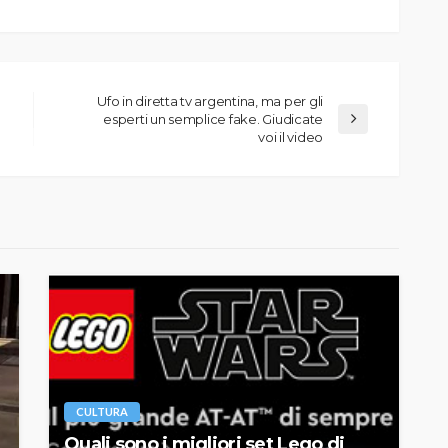
Ufo in diretta tv argentina, ma per gli
esperti un semplice fake. Giudicate
voi il video
CULTURA
Quali sono i migliori set Lego di