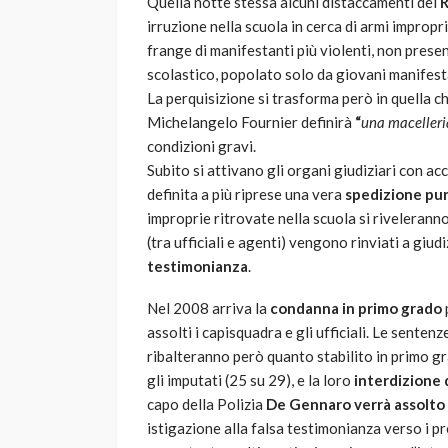
Quella notte stessa alcuni distaccamenti dei
R
irruzione nella scuola in cerca di armi improp
frange di manifestanti più violenti, non prese
scolastico, popolato solo da giovani manifesta
La perquisizione si trasforma però in quella 
Michelangelo Fournier definirà
“
una maceller
condizioni gravi.
Subito si attivano gli organi giudiziari con ac
definita a più riprese una vera
spedizione pun
improprie ritrovate nella scuola si riveleranno
(tra ufficiali e agenti) vengono rinviati a giud
testimonianza
.
Nel 2008 arriva la
condanna in primo grado
assolti i capisquadra e gli ufficiali. Le sente
ribalteranno però quanto stabilito in primo gr
gli imputati (25 su 29), e la loro
interdizione d
capo della Polizia
De Gennaro verrà assolto
istigazione alla falsa testimonianza verso i pr