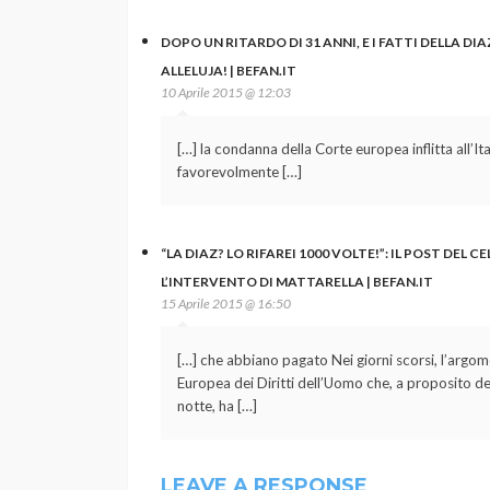
DOPO UN RITARDO DI 31 ANNI, E I FATTI DELLA DI
ALLELUJA! | BEFAN.IT
10 Aprile 2015 @ 12:03
[…] la condanna della Corte europea inflitta all’I
favorevolmente […]
“LA DIAZ? LO RIFAREI 1000 VOLTE!”: IL POST DEL C
L’INTERVENTO DI MATTARELLA | BEFAN.IT
15 Aprile 2015 @ 16:50
[…] che abbiano pagato Nei giorni scorsi, l’argom
Europea dei Diritti dell’Uomo che, a proposito dei 
notte, ha […]
LEAVE A RESPONSE