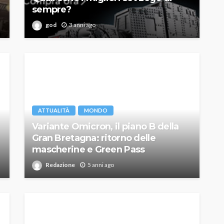
sempre?
god
3 anni ago
ATTUALITÀ
MONDO
Variante Omicron, il piano B della
Gran Bretagna: ritorno delle
mascherine e Green Pass
Redazione
5 anni ago