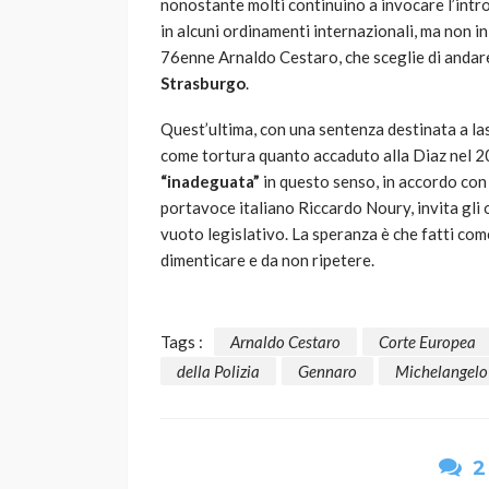
nonostante molti continuino a invocare l’intr
in alcuni ordinamenti internazionali, ma non in
76enne Arnaldo Cestaro, che sceglie di andare 
Strasburgo
.
Quest’ultima, con una sentenza destinata a la
come tortura quanto accaduto alla Diaz nel 20
“inadeguata”
in questo senso, in accordo co
portavoce italiano Riccardo Noury, invita gli
vuoto legislativo. La speranza è che fatti co
dimenticare e da non ripetere.
Tags :
Arnaldo Cestaro
Corte Europea
della Polizia
Gennaro
Michelangelo
2