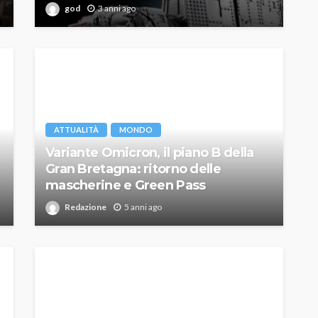
god
3 anni ago
ATTUALITÀ
MONDO
Variante Omicron, il piano B della
Gran Bretagna: ritorno delle
mascherine e Green Pass
Redazione
5 anni ago