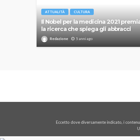
ATTUALITÀ
CULTURA
Il Nobel per la medicina 2021 premi
la ricerca che spiega gli abbracci
Redazione
5 anni ago
Eccetto dove diversamente indicato, i contenut
U