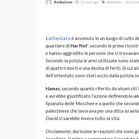
Redazione
12 anni ago
attentato
Gerus
L’
attentato
è avvenuto in un luogo di culto de
quartiere di
Har Nof
: secondo le prime ricost
e hanno aggredito le persone che si trovavano a
Secondo la polizia le armi utilizzate sono state
VARIE
di quattro morti e una decina di feriti, di cui a
Robot tagliaerba: 
dell’attentato sono stati uccisi dalla polizia i
scegliere per il tu
Hamas
, secondo quanto riferito da alcuni siti
god
1 anno ago
e avrebbe giustificato l’azione definendola
una
Spianata delle Moschee e a quello che secondo 
palestinese che lavorava per una ditta israelia
David si sarebbe invece tolto la vita.
Ovviamente, durissime le reazioni che sono g
israeliano. Il primo a commentare l’accaduto è