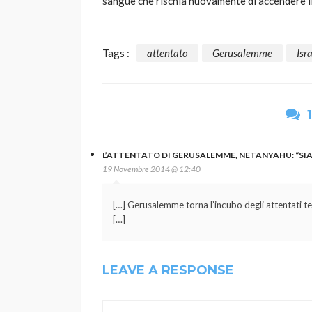
sangue che rischia nuovamente di accendere il c
Tags :
attentato
Gerusalemme
Isr
L’ATTENTATO DI GERUSALEMME, NETANYAHU: “SI
19 Novembre 2014 @ 12:40
[…] Gerusalemme torna l’incubo degli attentati ter
[…]
LEAVE A RESPONSE