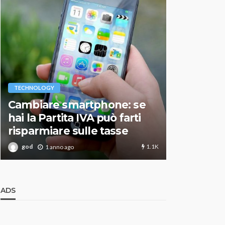
VARIE
TECHNOLOGY
Migliori r
Cambiare smartphone: se
guida agg
hai la Partita IVA può farti
scegliere
risparmiare sulle tasse
perfetto
1.1K
god
god
1 anno ago
1 an
ADS