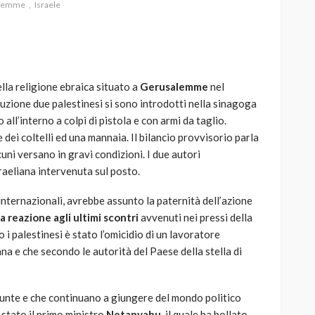
alemme
Israele
lla religione ebraica situato a
Gerusalemme
nel
AUTO
SPORT
ruzione due palestinesi si sono introdotti nella sinagoga
MG alle Final 8 di Coppa
ll’interno a colpi di pistola e con armi da taglio.
Davis: tennis mondiale e
 dei coltelli ed una mannaia. Il bilancio provvisorio parla
passione per
lcuni versano in gravi condizioni. I due autori
quale
l’automobilismo
sraeliana intervenuta sul posto.
o prato
abbracciano la stessa causa
 internazionali, avrebbe assunto la paternità dell’azione
784
581
god
9 mesi ago
 reazione agli ultimi scontri
avvenuti nei pressi della
i palestinesi è stato l’omicidio di un lavoratore
na e che secondo le autorità del Paese della stella di
iunte e che continuano a giungere del mondo politico
 stato il primo ministro
Netanyahu
, il quale ha bollato