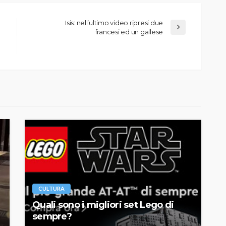
Isis: nell’ultimo video ripresi due
francesi ed un gallese
CULTURA
Quali sono i migliori set Lego di
sempre?