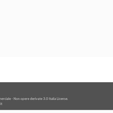
rciale - Non opere derivate 3.0 Italia License.
it