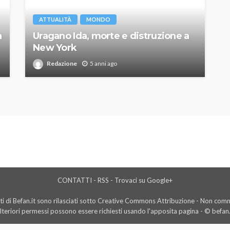
ATTUALITÀ
MONDO
a
Uragano Ida, morte e distruzione a
New York
Redazione
5 anni ago
CONTATTI
-
RSS
-
Trovaci su Google+
i di Befan.it sono rilasciati sotto Creative Commons Attribuzione - Non comme
lteriori permessi possono essere richiesti usando l'
apposita pagina
- © befan.