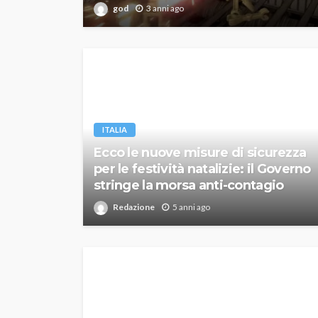
god
3 anni ago
ITALIA
Ecco le nuove misure di sicurezza
per le festività natalizie: il Governo
stringe la morsa anti-contagio
Redazione
5 anni ago