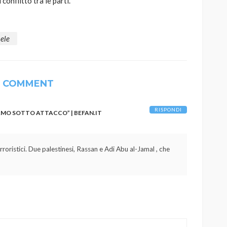
onflitto tra le parti.
aele
1 COMMENT
RISPONDI
AMO SOTTO ATTACCO” | BEFAN.IT
roristici. Due palestinesi, Rassan e Adi Abu al-Jamal , che