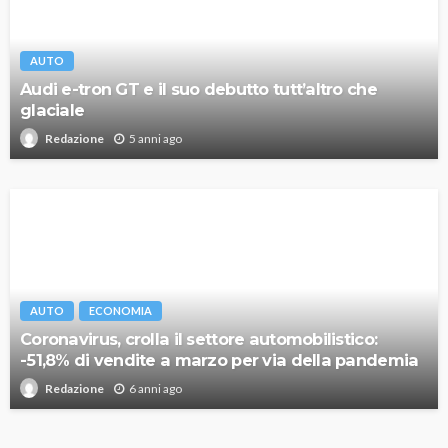
AUTO
Audi e-tron GT e il suo debutto tutt’altro che
glaciale
5 anni ago
Redazione
AUTO
ECONOMIA
Coronavirus, crolla il settore automobilistico:
-51,8% di vendite a marzo per via della pandemia
6 anni ago
Redazione