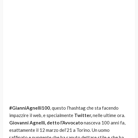
#GianniAgnelli100
, questo l’hashtag che sta facendo
impazzire il web, e specialmente
Twitter,
nelle ultime ora.
Giovanni Agnelli, detto l’Avvocato
nasceva 100 anni fa,
esattamente il 12 marzo del’21 a Torino. Un uomo
raffinato e pungente che ha saputo dettare stile e che ha