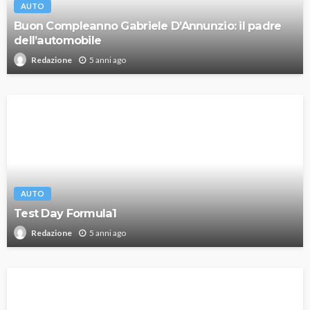
AUTO
Buon Compleanno Gabriele D’Annunzio: il padre
dell’automobile
5 anni ago
Redazione
AUTO
Test Day Formula1
5 anni ago
Redazione