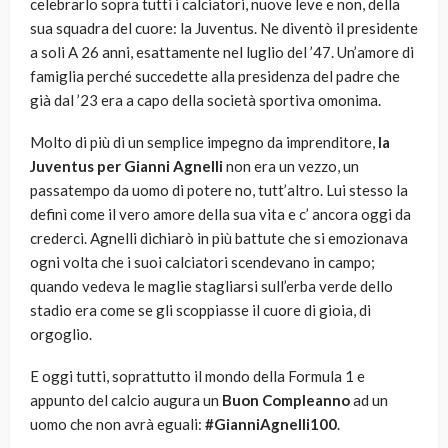
celebrarlo sopra tutti i calciatori, nuove leve e non, della
sua squadra del cuore: la Juventus. Ne diventò il presidente
a soli A 26 anni, esattamente nel luglio del ’47. Un’amore di
famiglia perché succedette alla presidenza del padre che
già dal ’23 era a capo della società sportiva omonima.
Molto di più di un semplice impegno da imprenditore,
la
Juventus per Gianni Agnelli
non era un vezzo, un
passatempo da uomo di potere no, tutt’altro. Lui stesso la
definì come il vero amore della sua vita e c’ ancora oggi da
crederci. Agnelli dichiarò in più battute che si emozionava
ogni volta che i suoi calciatori scendevano in campo;
quando vedeva le maglie stagliarsi sull’erba verde dello
stadio era come se gli scoppiasse il cuore di gioia, di
orgoglio.
E oggi tutti, soprattutto il mondo della Formula 1 e
appunto del calcio augura un
Buon Compleanno
ad un
uomo che non avrà eguali:
#GianniAgnelli100
.