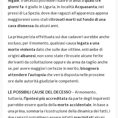
legale
, il decesso potrebbe risalire oramai a
quasi tre
giorni fa
: è giallo in Liguria, in località
Acquasanta
, nei
pressi di La Spezia, dove due ragazzi all’apparenza appena
maggiorenni sono stati
ritrovati morti sul fondo di una
cava dismessa
da alcuni anni.
La prima perizia effettuata sui due cadaveri avrebbe anche
escluso, per il momento, qualsiasi causa
legata a una
morte violenta
dato che sulle due vittime, entrambe di
origini
albanesi
, non sono state ritrovate alcune ferite
derivanti da colluttazione oppure da arma da taglio anche
se, per avere maggiori certezze in merito,
bisognerà
attendere l’autopsia
che verrà disposta nelle prossime
ore dalle autorità giudiziarie competenti.
LE POSSIBILI CAUSE DEL DECESSO
– Al momento,
tuttavia,
l’ipotesi più accreditata
da parte degli inquirenti
parrebbe essere quella della
morte accidentale
. In base a
una prima, sommaria ricostruzione della dinamica dei fatti, i
due ragazzi potrebbero essere infatti
precipitati
alcuni