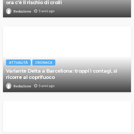
ora c’è il rischio di crolli
5 anni ago
Redazione
ATTUALITÀ
CRONACA
Variante Delta a Barcellona: troppi i contagi, si
ricorre al coprifuoco
5 anni ago
Redazione