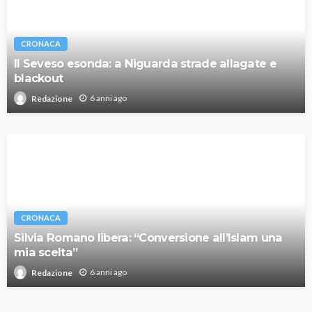
CRONACA
Il Seveso esonda: a Niguarda strade allagate e
blackout
6 anni ago
Redazione
CRONACA
Silvia Romano libera: “Conversione all’Islam una
mia scelta”
6 anni ago
Redazione