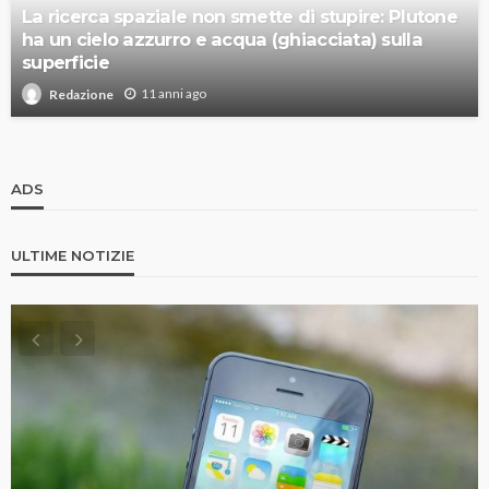
La ricerca spaziale non smette di stupire: Plutone
ha un cielo azzurro e acqua (ghiacciata) sulla
superficie
11 anni ago
Redazione
ADS
ULTIME NOTIZIE