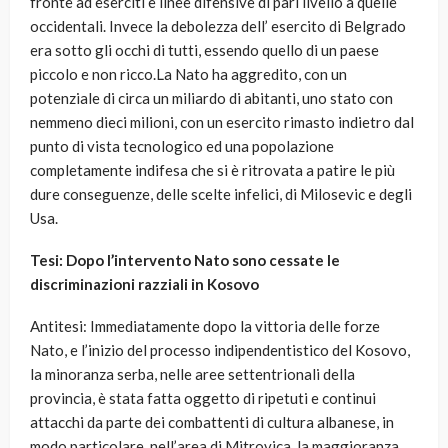
fronte ad eserciti e linee difensive di pari livello a quelle
occidentali. Invece la debolezza dell’ esercito di Belgrado
era sotto gli occhi di tutti, essendo quello di un paese
piccolo e non ricco.La Nato ha aggredito, con un
potenziale di circa un miliardo di abitanti, uno stato con
nemmeno dieci milioni, con un esercito rimasto indietro dal
punto di vista tecnologico ed una popolazione
completamente indifesa che si è ritrovata a patire le più
dure conseguenze, delle scelte infelici, di Milosevic e degli
Usa.
Tesi: Dopo l’intervento Nato sono cessate le
discriminazioni razziali in Kosovo
Antitesi: Immediatamente dopo la vittoria delle forze
Nato, e l’inizio del processo indipendentistico del Kosovo,
la minoranza serba, nelle aree settentrionali della
provincia, è stata fatta oggetto di ripetuti e continui
attacchi da parte dei combattenti di cultura albanese, in
modo particolare, nell’area di Mitrovica, la maggioranza