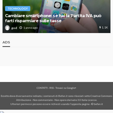
TECHNOLOGY
Cambiare smartphone: se hai la Partita IVA può
farti risparmiare sulle tasse
1.1K
1 anno ago
god
ADS
CONTATTI
-
RSS
-
Trovaci su Google+
Eccetto dove diversamente indicato, i contenuti di Befan.it sono rilasciati sotto Creative Commons
Attribuzione - Non commerciale - Non opere derivate 3.0 Italia License.
Ulteriori permessi possono essere richiesti usando l'
apposita pagina
- © befan.it