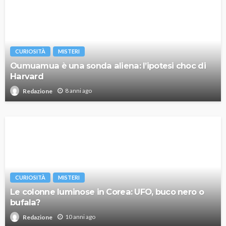
CURIOSITÀ
MISTERI
Oumuamua è una sonda aliena: l’ipotesi choc di
Harvard
8 anni ago
Redazione
CURIOSITÀ
MISTERI
Le colonne luminose in Corea: UFO, buco nero o
bufala?
10 anni ago
Redazione