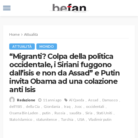
Home
Attualità
ATTUALITÀ
MONDO
“Migranti? Colpa della politica
occidentale, i Siriani fuggono
dall’isis e non da Assad” e Putin
invita Obama ad una colazione
anti Isis
11 anni ago
Al Qaeda
Assad
Damasco
Redazione
dell'ISIS
della Cia
Giordania
Iraq
Jsoc
occidentali
Osama Bin Laden
putin
Russia
saudita
Siria
Stati Uniti
Stato Islamico
statunitense
Turchia
USA
Vladimir putin