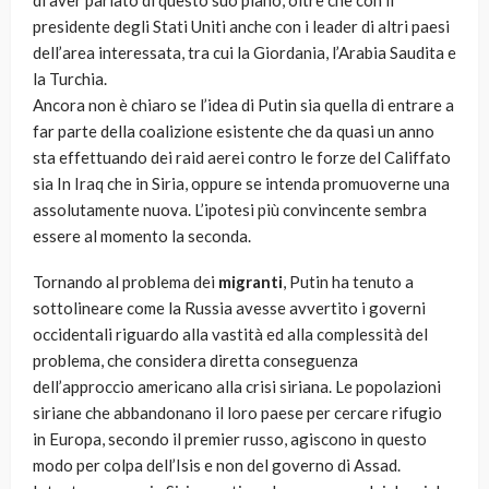
di aver parlato di questo suo piano, oltre che con il
presidente degli Stati Uniti anche con i leader di altri paesi
dell’area interessata, tra cui la Giordania, l’Arabia Saudita e
la Turchia.
Ancora non è chiaro se l’idea di Putin sia quella di entrare a
far parte della coalizione esistente che da quasi un anno
sta effettuando dei raid aerei contro le forze del Califfato
sia In Iraq che in Siria, oppure se intenda promuoverne una
assolutamente nuova. L’ipotesi più convincente sembra
essere al momento la seconda.
Tornando al problema dei
migranti
, Putin ha tenuto a
sottolineare come la Russia avesse avvertito i governi
occidentali riguardo alla vastità ed alla complessità del
problema, che considera diretta conseguenza
dell’approccio americano alla crisi siriana. Le popolazioni
siriane che abbandonano il loro paese per cercare rifugio
in Europa, secondo il premier russo, agiscono in questo
modo per colpa dell’Isis e non del governo di Assad.