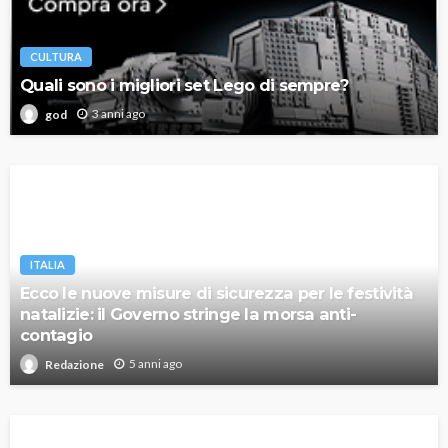
CULTURA
Quali sono i migliori set Lego di sempre?
3 anni ago
god
ITALIA
Ecco le nuove misure di sicurezza per le festività
natalizie: il Governo stringe la morsa anti-
contagio
5 anni ago
Redazione