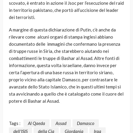
scovato, è entrato in azione il Jsoc per l’esecuzione del raid
in territorio pakistano, che portò all’uccisione del leader
dei terroristi.
A margine di questa dichiarazione di Putin, c’è anche da
rilevare come alcuni organi di stampa inglesi abbiano
documentato delle immagini che confermano la presenza
di truppe russe in Siria, che starebbero aiutando nei
combattimenti le truppe di Bashar al Assad. Altre fonti di
informazione, questa volta israeliane, danno invece per
certa l’apertura di una base russa in territorio siriano,
proprio vicino alla capitale Damasco, per contrastare le
avanzate dello Stato Islamico, che in questi ultimi tempi si
sta avvicinando a quello che è catalogato come il cuore del
potere di Bashar al Assad.
Tags :
Al Qaeda
Assad
Damasco
dell'ISIS
della Cia
Giordania
Iraq