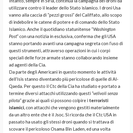
Intanto, sempre in Siria, continua la campagna dei droni da
utilizzare contro il leader dello Stato islamico. I droni Usa
vanno alla caccia di “pezzi grossi” del Califfato, allo scopo
di indebolire le catene di potere e di comando dello Stato
Islamico. Anche il quotidiano statunitense “
Washington
Post
” con una notizia in esclusiva, conferma che gli USA
stanno portando avanti una campagna segreta con l’uso di
questi strumenti, attraverso operazioni in cui i corpi
speciali delle forze armate stanno collaborando insieme
ad agenti della Cia.
Da parte degli Americani in questo momento le attività
dell’Isis stanno diventando più pericolose di quelle di Al-
Qaeda. Per questo il Ctc della Cia ha studiato e portato a
termine diversi attacchi utilizzando questi
“velivoli senza
pilota
” grazie ai quali si possono colpire i
terroristi
islamici
, con attacchi che vengono gestiti materialmente
da un altro ente che è il Jsoc. Si ricorda che il Ctc USA in
passato ha usato gli stessi droni quando si trattava di
scovare il pericoloso Osama Bin Laden, ed una volta