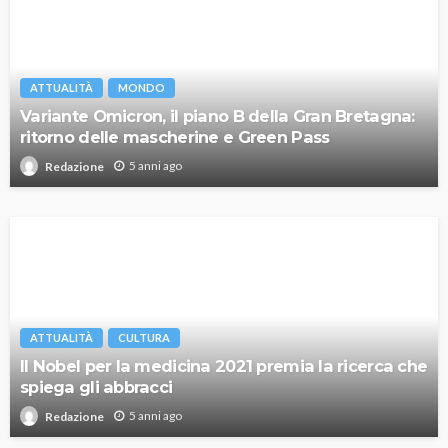
ATTUALITÀ
MONDO
Variante Omicron, il piano B della Gran Bretagna:
ritorno delle mascherine e Green Pass
5 anni ago
Redazione
ATTUALITÀ
CULTURA
Il Nobel per la medicina 2021 premia la ricerca che
spiega gli abbracci
5 anni ago
Redazione