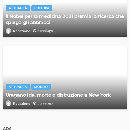
ATTUALITÀ
CULTURA
Il Nobel per la medicina 2021 premia la ricerca che
spiega gli abbracci
5 anni ago
Redazione
ATTUALITÀ
MONDO
Uragano Ida, morte e distruzione a New York
5 anni ago
Redazione
ADS