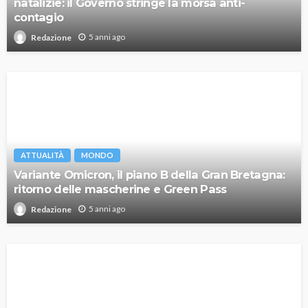
natalizie: il Governo stringe la morsa anti-
contagio
5 anni ago
Redazione
ATTUALITÀ
MONDO
Variante Omicron, il piano B della Gran Bretagna:
ritorno delle mascherine e Green Pass
5 anni ago
Redazione