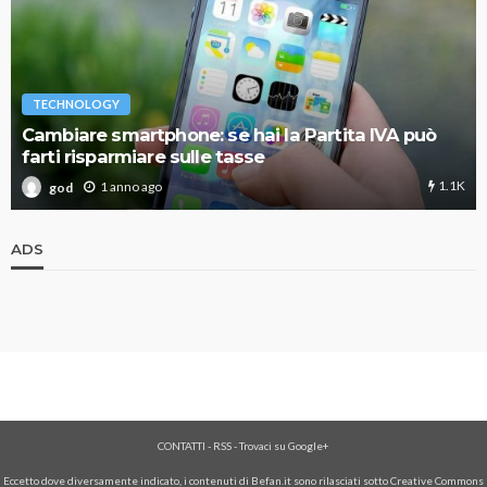
TECHNOLOGY
Cambiare smartphone: se hai la Partita IVA può
farti risparmiare sulle tasse
1.1K
1 anno ago
god
ADS
CONTATTI
-
RSS
-
Trovaci su Google+
Eccetto dove diversamente indicato, i contenuti di Befan.it sono rilasciati sotto Creative Commons