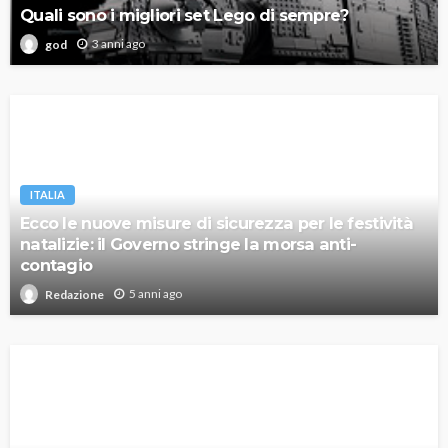
Quali sono i migliori set Lego di sempre?
3 anni ago
god
ITALIA
Ecco le nuove misure di sicurezza per le festività
natalizie: il Governo stringe la morsa anti-
contagio
5 anni ago
Redazione