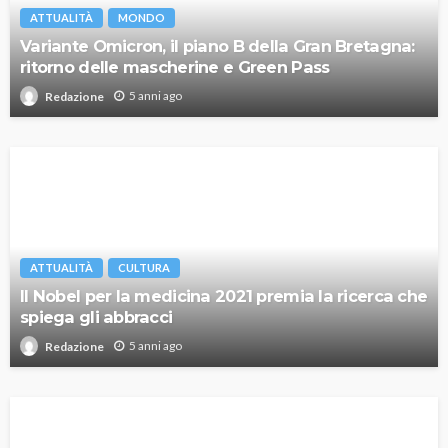
ATTUALITÀ
MONDO
Variante Omicron, il piano B della Gran Bretagna:
ritorno delle mascherine e Green Pass
5 anni ago
Redazione
ATTUALITÀ
CULTURA
Il Nobel per la medicina 2021 premia la ricerca che
spiega gli abbracci
5 anni ago
Redazione