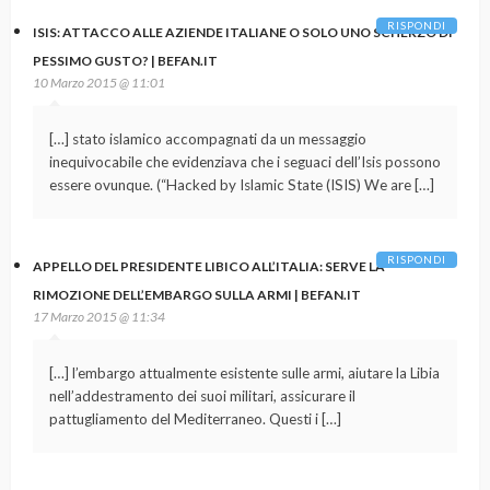
RISPONDI
ISIS: ATTACCO ALLE AZIENDE ITALIANE O SOLO UNO SCHERZO DI
PESSIMO GUSTO? | BEFAN.IT
10 Marzo 2015 @ 11:01
[…] stato islamico accompagnati da un messaggio
inequivocabile che evidenziava che i seguaci dell’Isis possono
essere ovunque. (“Hacked by Islamic State (ISIS) We are […]
RISPONDI
APPELLO DEL PRESIDENTE LIBICO ALL’ITALIA: SERVE LA
RIMOZIONE DELL’EMBARGO SULLA ARMI | BEFAN.IT
17 Marzo 2015 @ 11:34
[…] l’embargo attualmente esistente sulle armi, aiutare la Libia
nell’addestramento dei suoi militari, assicurare il
pattugliamento del Mediterraneo. Questi i […]