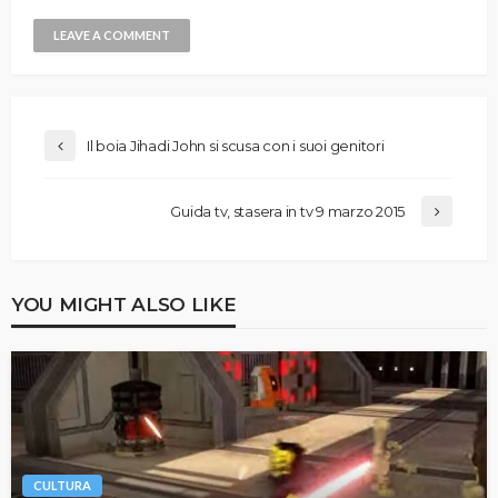
Il boia Jihadi John si scusa con i suoi genitori
Guida tv, stasera in tv 9 marzo 2015
YOU MIGHT ALSO LIKE
CULTURA