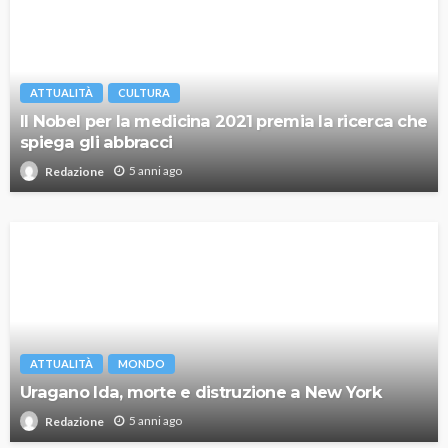
ATTUALITÀ
CULTURA
Il Nobel per la medicina 2021 premia la ricerca che
spiega gli abbracci
5 anni ago
Redazione
ATTUALITÀ
MONDO
Uragano Ida, morte e distruzione a New York
5 anni ago
Redazione