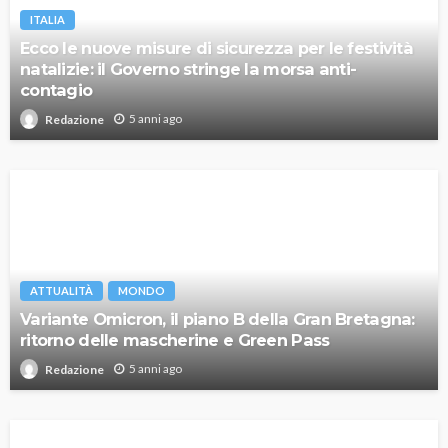
ITALIA
Ecco le nuove misure di sicurezza per le festività
natalizie: il Governo stringe la morsa anti-
contagio
5 anni ago
Redazione
ATTUALITÀ
MONDO
Variante Omicron, il piano B della Gran Bretagna:
ritorno delle mascherine e Green Pass
5 anni ago
Redazione