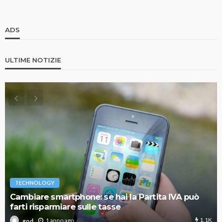
ADS
ULTIME NOTIZIE
TECHNOLOGY
Cambiare smartphone: se hai la Partita IVA può
farti risparmiare sulle tasse
1.1K
1 anno ago
god