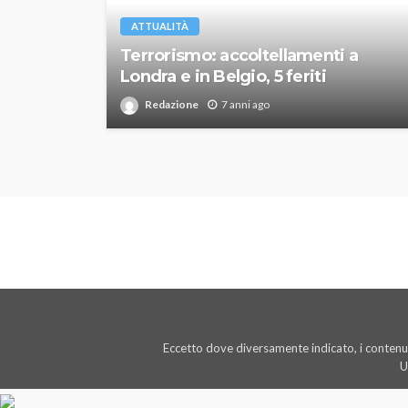
ATTUALITÀ
Terrorismo: accoltellamenti a
Londra e in Belgio, 5 feriti
Redazione
7 anni ago
Eccetto dove diversamente indicato, i contenut
U