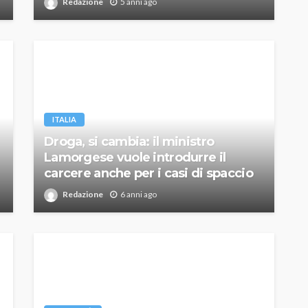
Redazione
5 anni ago
ITALIA
Droga, si cambia: il ministro
Lamorgese vuole introdurre il
carcere anche per i casi di spaccio
Redazione
6 anni ago