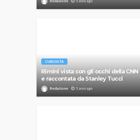
Redazione
5 anni ago
CURIOSITÀ
Rimini vista con gli occhi della CNN
e raccontata da Stanley Tucci
Redazione
5 anni ago