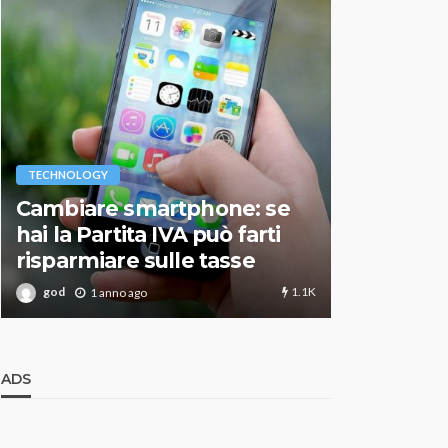
VARIE
TECHNOLOGY
Migliori r
Cambiare smartphone: se
guida agg
hai la Partita IVA può farti
scegliere
risparmiare sulle tasse
perfetto
1.1K
god
god
1 anno ago
1 an
ADS