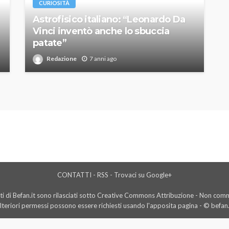
CURIOSITÀ
Astrofisico italiano: “Leonardo Da
Vinci inventò anche lo sbuccia
patate”
Redazione
7 anni ago
CONTATTI
-
RSS
-
Trovaci su Google+
i di Befan.it sono rilasciati sotto Creative Commons Attribuzione - Non comme
lteriori permessi possono essere richiesti usando l'
apposita pagina
- © befan.