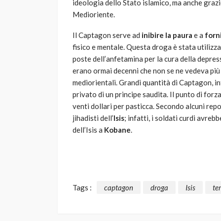
ideologia dello Stato islamico, ma anche grazi
Medioriente.
Il Captagon serve ad
inibire la paura
e a
forn
fisico e mentale. Questa droga è stata utilizza
poste dell’anfetamina per la cura della depress
erano ormai decenni che non se ne vedeva più i
mediorientali. Grandi quantità di Captagon, in
privato di un principe saudita. Il punto di for
venti dollari per pasticca. Secondo alcuni repo
jihadisti dell’
Isis
; infatti, i soldati curdi avre
dell’Isis a
Kobane
.
Tags :
captagon
droga
Isis
te