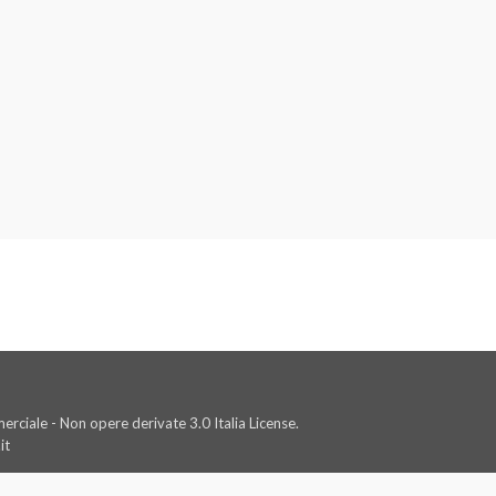
rciale - Non opere derivate 3.0 Italia License.
it