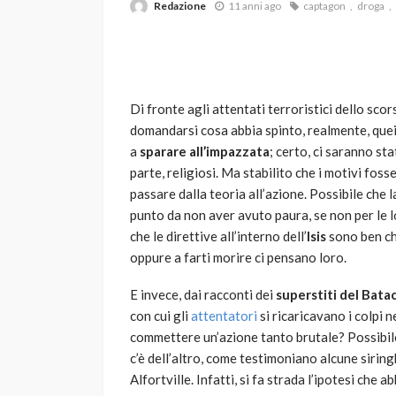
Redazione
11 anni ago
captagon
droga
Di fronte agli attentati terroristici dello sco
domandarsi cosa abbia spinto, realmente, que
a
sparare all’impazzata
; certo, ci saranno st
parte, religiosi. Ma stabilito che i motivi foss
VARIE
passare dalla teoria all’azione. Possibile che
Robot tagliaerba: 
punto da non aver avuto paura, se non per le l
scegliere per il tu
che le direttive all’interno dell’
Isis
sono ben ch
oppure a farti morire ci pensano loro.
god
1 anno ago
E invece, dai racconti dei
superstiti del Bata
con cui gli
attentatori
si ricaricavano i colpi n
commettere un’azione tanto brutale? Possibile
c’è dell’altro, come testimoniano alcune siring
Alfortville. Infatti, si fa strada l’ipotesi che 