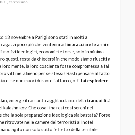
Isis
terrorismo
rso 13 novembre a Parigi sono stati in molti a
AUTO
SPORT
i ragazzi poco più che ventenni ad
imbracciare le armi
e
MG alle Final 8 di Coppa
ati motivi ideologici, economici e forse, solo in minima
Davis: tennis mondiale e
ero questi, resta da chiedersi in che modo siamo riusciti a
passione per
 la loro mente, la loro coscienza fosse compromessa a tal
quale
l’automobilismo
oro vittime, almeno per se stessi? Basti pensare al fatto
o prato
abbracciano la stessa causa
iare: se non muori durante l’attacco, o
ti fai esplodere
784
580
god
9 mesi ago
clan
, emerge il racconto agghiacciante della
tranquillità
el kalashnikov. Che cosa li ha resi così sereni nel
 che la sola preparazione ideologica sia bastata? Forse
he ritrovate nelle camere dei terroristi all’hotel
abbiano agito non solo sotto l’effetto della terribile