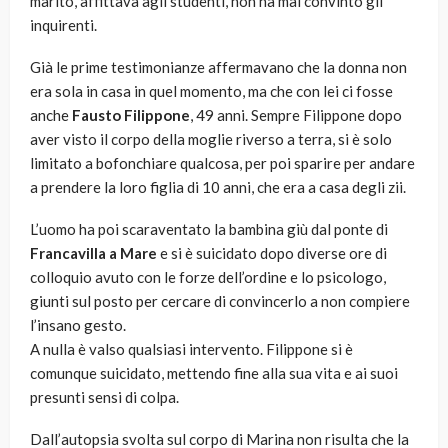
marito, affittava agli studenti, non ha mai convinto gli
inquirenti.
Già le prime testimonianze affermavano che la donna non
era sola in casa in quel momento, ma che con lei ci fosse
anche
Fausto Filippone
, 49 anni. Sempre Filippone dopo
aver visto il corpo della moglie riverso a terra, si è solo
limitato a bofonchiare qualcosa, per poi sparire per andare
a prendere la loro figlia di 10 anni, che era a casa degli zii.
L’uomo ha poi scaraventato la bambina giù dal ponte di
Francavilla a Mare
e si è suicidato dopo diverse ore di
colloquio avuto con le forze dell’ordine e lo psicologo,
giunti sul posto per cercare di convincerlo a non compiere
l’insano gesto.
A nulla è valso qualsiasi intervento. Filippone si è
comunque suicidato, mettendo fine alla sua vita e ai suoi
presunti sensi di colpa.
Dall’autopsia svolta sul corpo di Marina non risulta che la