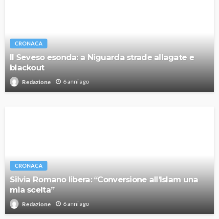
CRONACA
Il Seveso esonda: a Niguarda strade allagate e
blackout
6 anni ago
Redazione
CRONACA
Silvia Romano libera: “Conversione all’Islam una
mia scelta”
6 anni ago
Redazione