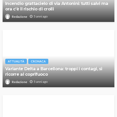
Incendio grattacielo di via Antonini: tutti salvi ma
ora c’è il rischio di crolli
5 anni ago
Redazione
ATTUALITÀ
CRONACA
Variante Delta a Barcellona: troppi i contagi, si
ricorre al coprifuoco
5 anni ago
Redazione