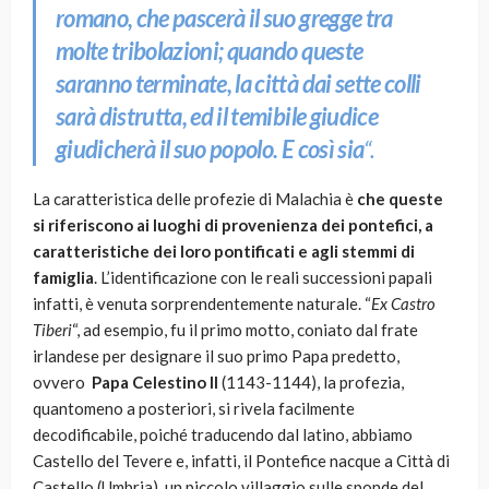
romano, che pascerà il suo gregge tra
molte tribolazioni; quando queste
saranno terminate, la città dai sette colli
sarà distrutta, ed il temibile giudice
giudicherà il suo popolo. E così sia
“.
La caratteristica delle profezie di Malachia è
che queste
si riferiscono ai luoghi di provenienza dei pontefici, a
caratteristiche dei loro pontificati e agli stemmi di
famiglia
. L’identificazione con le reali successioni papali
infatti, è venuta sorprendentemente naturale. “
Ex Castro
Tiberi
“, ad esempio, fu il primo motto, coniato dal frate
irlandese per designare il suo primo Papa predetto,
ovvero
Papa Celestino II
(1143-1144), la profezia,
quantomeno a posteriori, si rivela facilmente
decodificabile, poiché traducendo dal latino, abbiamo
Castello del Tevere e, infatti, il Pontefice nacque a Città di
Castello (Umbria), un piccolo villaggio sulle sponde del