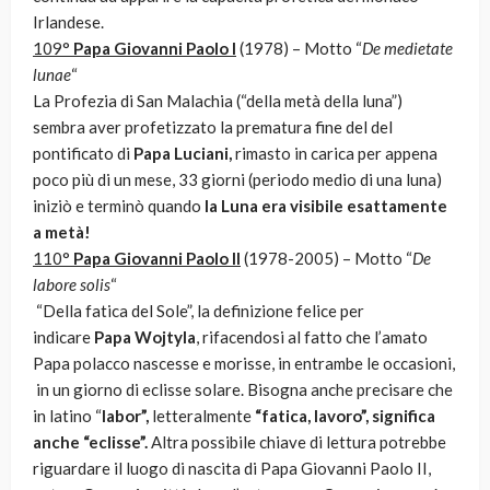
Irlandese.
109°
Papa Giovanni Paolo I
(1978) – Motto “
De medietate
lunae
“
La Profezia di San Malachia (“della metà della luna”)
sembra aver profetizzato la prematura fine del del
pontificato di
Papa Luciani,
rimasto in carica per appena
poco più di un mese, 33 giorni (periodo medio di una luna)
iniziò e terminò quando
la Luna era visibile esattamente
a metà!
110°
Papa Giovanni Paolo II
(1978-2005) – Motto “
De
labore solis
“
“Della fatica del Sole”, la definizione felice per
indicare
Papa Wojtyla
, rifacendosi al fatto che l’amato
Papa polacco nascesse e morisse, in entrambe le occasioni,
in un giorno di eclisse solare. Bisogna anche precisare che
in latino “
labor”,
letteralmente
“fatica, lavoro”, significa
anche “eclisse”.
Altra possibile chiave di lettura potrebbe
riguardare il luogo di nascita di Papa Giovanni Paolo II,