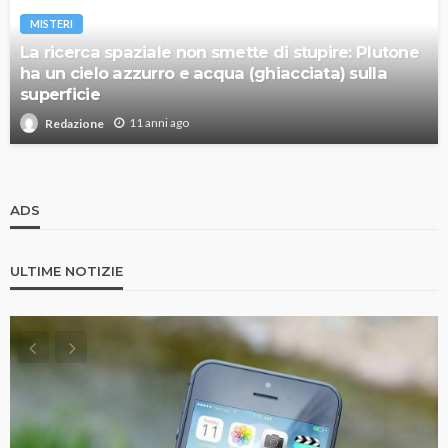
MISTERI
La ricerca spaziale non smette di stupire: Plutone
ha un cielo azzurro e acqua (ghiacciata) sulla
superficie
11 anni ago
Redazione
ADS
ULTIME NOTIZIE