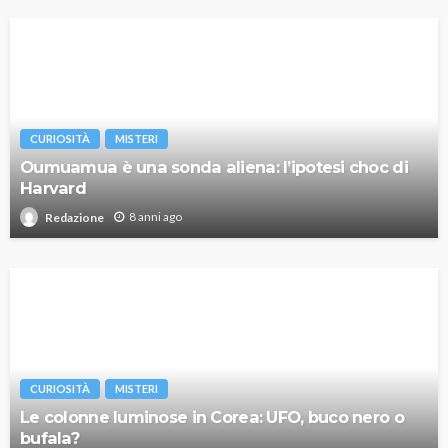
CURIOSITÀ
MISTERI
Oumuamua è una sonda aliena: l’ipotesi choc di
Harvard
8 anni ago
Redazione
CURIOSITÀ
MISTERI
Le colonne luminose in Corea: UFO, buco nero o
bufala?