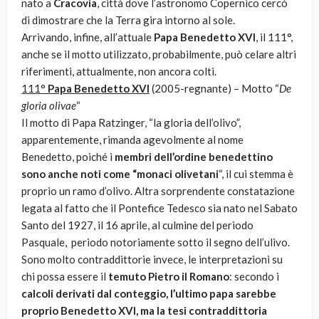
nato a
Cracovia
, città dove l’astronomo Copernico cercò
di dimostrare che la Terra gira intorno al sole.
Arrivando, infine, all’attuale
Papa Benedetto XVI
, il 111°,
anche se il motto utilizzato, probabilmente, può celare altri
riferimenti, attualmente, non ancora colti.
111°
Papa Benedetto XVI
(2005-regnante) – Motto “
De
gloria olivae
“
Il motto di Papa Ratzinger, “la gloria dell’olivo”,
apparentemente, rimanda agevolmente al nome
Benedetto, poiché i
membri dell’ordine benedettino
sono anche noti come “monaci olivetani
“, il cui stemma è
proprio un ramo d’olivo. Altra sorprendente constatazione
legata al fatto che il Pontefice Tedesco sia nato nel Sabato
Santo del 1927, il 16 aprile, al culmine del periodo
Pasquale, periodo notoriamente sotto il segno dell’ulivo.
Sono molto contraddittorie invece, le interpretazioni su
chi possa essere il
temuto Pietro il Romano
: secondo i
calcoli derivati dal conteggio, l’ultimo papa sarebbe
proprio Benedetto XVI, ma la tesi contraddittoria