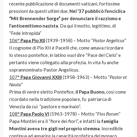
recente pubblicazione di documenti vaticani, fortissime
pressioni da questi ultimi due.
Nel ’37 pubblicò l’enciclica
“Mit Brennender Sorge” per denunciare il razzismo e
l’antisemitismo nazista
. Da qui il motto, legittimo, di
“Fede intrepida”
106°
Papa Pio XII
(1939-1958) – Motto “
Pastor Angelicus
“
Il cognome di Pio XII è Pacelli che, come amava ricordare
lo stesso pontefice, in latino vuol dire “Pace del Cielo” e
pertanto viene collegato alla profezia. In vita fu anche
soprannominato Pastor Angelicus.
107°
Papa Giovanni XXIII
(1958-1963) – Motto “
Pastor et
Nauta
“
Prima di venire eletto Pontefice,
il Papa Buono,
così come
ricordato nella tradizione popolare, fu patriarca di
Venezia da cui “pastore e marinaio”.
108°
Papa Paolo VI
(1963-1978) – Motto “
Flos florum
“
Papa Montini era il “fiore dei fiori”, e infatti la
famiglia
Montini aveva tre gigli nel proprio stemma
. Incredibile
continua ad apparire la capacità profetica del monaco