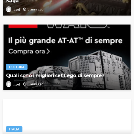
Saga
3 anni ago
god
CULTURA
Quali sono i migliori set Lego di sempre?
3 anni ago
god
ITALIA