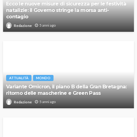
Ecco le nuove misure di sicurezza per le festività
natalizie: il Governo stringe la morsa anti-
contagio
5 anni ago
Redazione
ATTUALITÀ
MONDO
Variante Omicron, il piano B della Gran Bretagna:
ritorno delle mascherine e Green Pass
5 anni ago
Redazione