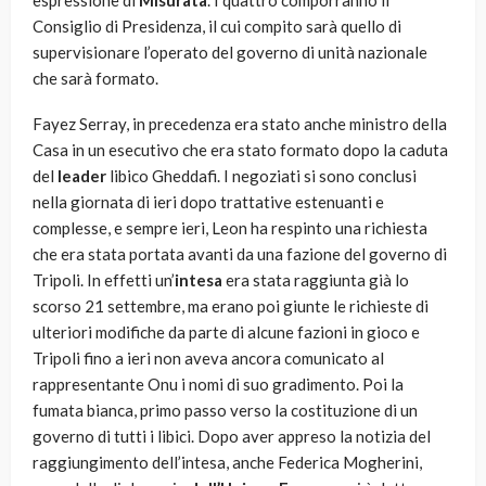
espressione di
Misurata
. I quattro comporranno il
Consiglio di Presidenza, il cui compito sarà quello di
supervisionare l’operato del governo di unità nazionale
che sarà formato.
Fayez Serray, in precedenza era stato anche ministro della
Casa in un esecutivo che era stato formato dopo la caduta
del
leader
libico Gheddafi. I negoziati si sono conclusi
nella giornata di ieri dopo trattative estenuanti e
complesse, e sempre ieri, Leon ha respinto una richiesta
che era stata portata avanti da una fazione del governo di
Tripoli. In effetti un’
intesa
era stata raggiunta già lo
scorso 21 settembre, ma erano poi giunte le richieste di
ulteriori modifiche da parte di alcune fazioni in gioco e
Tripoli fino a ieri non aveva ancora comunicato al
rappresentante Onu i nomi di suo gradimento. Poi la
fumata bianca, primo passo verso la costituzione di un
governo di tutti i libici. Dopo aver appreso la notizia del
raggiungimento dell’intesa, anche Federica Mogherini,