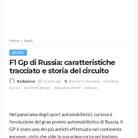
Home
Sport
SPORT
F1 Gp di Russia: caratteristiche
tracciato e storia del circuito
11 anni ago
Bernie Ecclestone
Hamilton
Redazione
Russia
San Pietroburgo
Sebastian Vettel
williams
Nel panorama degli sport automobilistici, curiosa è
l’evoluzione del gran premio automobilistico di Russia. Il
GP è stato uno dei più antichi effettuato nel continente
europeo, visto che vide la sua prima corsa nel lontano