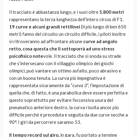
Il tracciato è abbastanza lungo, e i suoi oltre
5.800 metri
rappresentano la terza lunghezza dell’intero circus di F1,
19 curve
e alcuni grandi rettilinei
(il più lungo di ben 650
metri) fanno del circuito un circuito difficile, i piloti inoltre
si ritroveranno ad affrontare alcune
curve ad angolo
retto, cosa questa che li sottoporrà ad uno stress
psicofisico note
vole. Il tracciato che si snoda su strade
che s’intersecano con il villaggio olimpico dei giochi
olimpici, può vantare un ottimo asfalto, poco abrasivo e
con un buona tenuta. La curva più impegnativa è
rappresentata sicuramente da “
curva 3
“, l’impostazione di
quella che, di fatto, è una parabolica deve essere perfetta e
questo soprattutto per evitare l’eccessiva usura del
pneumatico anteriore destro, la curva risulta ancor più
difficile perché è preceduta e seguita da due curve secche a
90°. I giri da percorrere saranno 53.
Il tempo record sul giro,
in gara, fu portato a termine