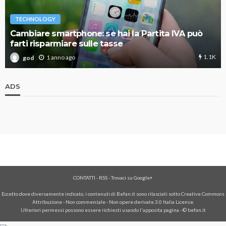
TECHNOLOGY
Cambiare smartphone: se hai la Partita IVA può
farti risparmiare sulle tasse
1.1K
1 anno ago
god
ADS
CONTATTI
-
RSS
-
Trovaci su Google+
Eccetto dove diversamente indicato, i contenuti di Befan.it sono rilasciati sotto Creative Commons
Attribuzione - Non commerciale - Non opere derivate 3.0 Italia License.
Ulteriori permessi possono essere richiesti usando l'
apposita pagina
- © befan.it