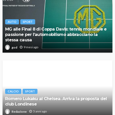
AUTO
SPORT
MG alle Final 8 di Coppa Davis: tennis mondiale e
passione per l’automobilismo abbracciano la
stessa causa
9 mesi ago
god
CALCIO
SPORT
Romero Lukaku al Chelsea. Arriva la proposta del
club Londinese
5 anni ago
Redazione