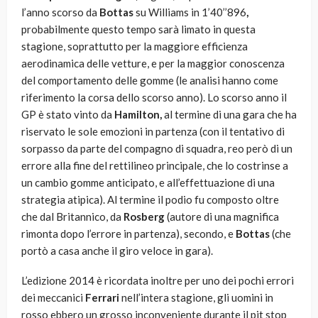
l’anno scorso da
Bottas
su Williams in 1’40’’896
,
probabilmente questo tempo sarà limato in questa
stagione, soprattutto per la maggiore efficienza
aerodinamica delle vetture, e per la maggior conoscenza
del comportamento delle gomme (le analisi hanno come
riferimento la corsa dello scorso anno). Lo scorso anno il
GP è stato vinto da
Hamilton,
al termine di una gara che ha
riservato le sole emozioni in partenza (con il tentativo di
sorpasso da parte del compagno di squadra, reo però di un
errore alla fine del rettilineo principale, che lo costrinse a
un cambio gomme anticipato, e all’effettuazione di una
strategia atipica). Al termine il podio fu
composto oltre
che dal Britannico, da
Rosberg
(autore di una magnifica
rimonta dopo l’errore in partenza), secondo, e
Bottas
(che
portò a casa anche il giro veloce in gara).
L’edizione 2014 è ricordata inoltre per uno dei pochi errori
dei meccanici
Ferrari
nell’intera stagione, gli uomini in
rosso ebbero un grosso inconveniente durante il pit stop