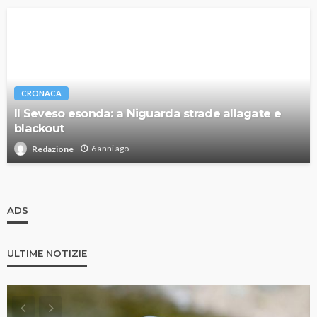
CRONACA
Il Seveso esonda: a Niguarda strade allagate e
blackout
6 anni ago
Redazione
ADS
ULTIME NOTIZIE