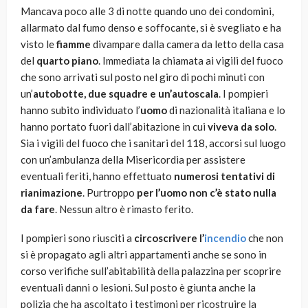
Mancava poco alle 3 di notte quando uno dei condomini,
allarmato dal fumo denso e soffocante, si è svegliato e ha
visto le
fiamme
divampare dalla camera da letto della casa
del
quarto piano
. Immediata la chiamata ai vigili del fuoco
che sono arrivati sul posto nel giro di pochi minuti con
un’
autobotte, due squadre e un’autoscala
. I pompieri
hanno subito individuato l’
uomo
di nazionalità italiana e lo
hanno portato fuori dall’abitazione in cui
viveva da solo
.
Sia i vigili del fuoco che i sanitari del 118, accorsi sul luogo
con un’ambulanza della Misericordia per assistere
eventuali feriti, hanno effettuato
numerosi tentativi di
rianimazione
. Purtroppo
per l’uomo non c’è stato nulla
da fare
. Nessun altro è rimasto ferito.
I pompieri sono riusciti a
circoscrivere l’
incendio
che non
si è propagato agli altri appartamenti anche se sono in
corso verifiche sull’abitabilità della palazzina per scoprire
eventuali danni o lesioni. Sul posto è giunta anche la
polizia che ha ascoltato i testimoni per ricostruire la