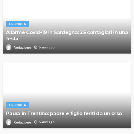
CRONACA
Allarme Covid-19 in Sardegna: 25 contagiati in una
festa
6 anni ago
Redazione
CRONACA
Paura in Trentino: padre e figlio feriti da un orso
6 anni ago
Redazione