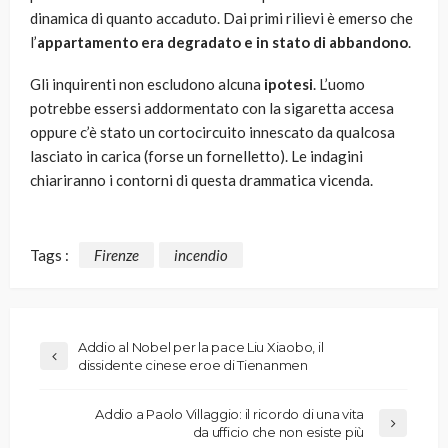
dinamica di quanto accaduto. Dai primi rilievi è emerso che
l’
appartamento
era degradato e
in stato di abbandono
.
Gli inquirenti non escludono alcuna
ipotesi
. L’uomo
potrebbe essersi addormentato con la sigaretta accesa
oppure c’è stato un cortocircuito innescato da qualcosa
lasciato in carica (forse un fornelletto). Le indagini
chiariranno i contorni di questa drammatica vicenda.
Tags :
Firenze
incendio
Addio al Nobel per la pace Liu Xiaobo, il
dissidente cinese eroe di Tienanmen
Addio a Paolo Villaggio: il ricordo di una vita
da ufficio che non esiste più