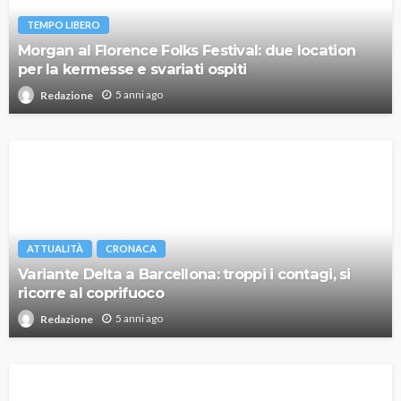
TEMPO LIBERO
Morgan al Florence Folks Festival: due location
per la kermesse e svariati ospiti
5 anni ago
Redazione
ATTUALITÀ
CRONACA
Variante Delta a Barcellona: troppi i contagi, si
ricorre al coprifuoco
5 anni ago
Redazione