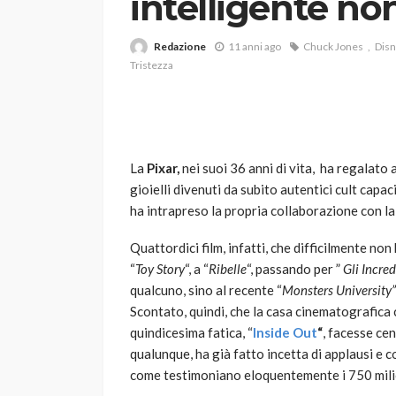
intelligente no
Redazione
11 anni ago
Chuck Jones
Dis
Tristezza
La
Pixar,
nei suoi 36 anni di vita, ha regalato 
VARIE
gioielli divenuti da subito autentici cult capac
Robot tagliaerba: 
ha intrapreso la propria collaborazione con l
scegliere per il tu
Quattordici film, infatti, che difficilmente non
god
1 anno ago
“
Toy Story
“, a “
Ribelle
“, passando per ”
Gli Incred
qualcuno, sino al recente “
Monsters University” 
Scontato, quindi, che la casa cinematografica c
quindicesima fatica, “
Inside Out
“
, facesse ce
qualunque, ha già fatto incetta di applausi e c
come testimoniano eloquentemente i 750 milion