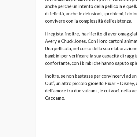
anche perchè un intento della pellicola è quel
di felicità, anche le delusioni, i problemi, i d
convivere con la complessità dell’esistenza.
Il regista, inoltre, ha riferito di aver omagg
Avery e Chuck Jones. Con i loro cartoni animat
Una pellicola, nel corso della sua elaborazione
bambini per verificare la sua capacità di raggiu
confortante, con i bimbi che hanno saputo spie
Inoltre, se non bastasse per convincervi ad una
Out”, un altro piccolo gioiello Pixar – Disney,
dell’amore tra due vulcani , le cui voci, nella v
Caccamo
.