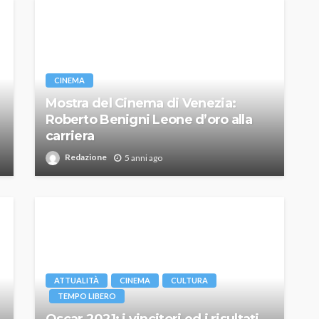
CINEMA
Mostra del Cinema di Venezia:
Roberto Benigni Leone d’oro alla
carriera
Redazione
5 anni ago
ATTUALITÀ
CINEMA
CULTURA
TEMPO LIBERO
Oscar 2021: i vincitori ed i risultati