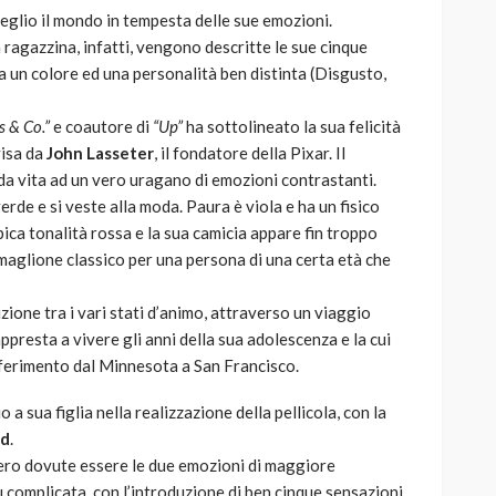
eglio il mondo in tempesta delle sue emozioni.
ragazzina, infatti, vengono descritte le sue cinque
a un colore ed una personalità ben distinta (Disgusto,
s & Co.
”
e coautore di
“Up”
ha sottolineato la sua felicità
visa da
John Lasseter
, il fondatore della Pixar. Il
 da vita ad un vero uragano di emozioni contrastanti.
verde e si veste alla moda. Paura è viola e ha un fisico
pica tonalità rossa e la sua camicia appare fin troppo
n maglione classico per una persona di una certa età che
izione tra i vari stati d’animo, attraverso un viaggio
appresta a vivere gli anni della sua adolescenza e la cui
sferimento dal Minnesota a San Francisco.
 a sua figlia nella realizzazione della pellicola, con la
d
.
ero dovute essere le due emozioni di maggiore
iù complicata, con l’introduzione di ben cinque sensazioni,