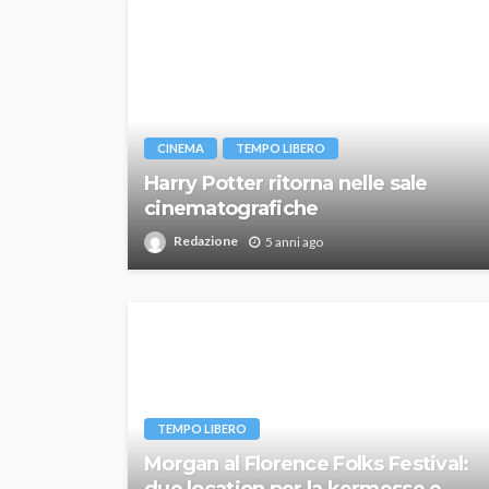
CINEMA
TEMPO LIBERO
Harry Potter ritorna nelle sale
cinematografiche
Redazione
5 anni ago
TEMPO LIBERO
Morgan al Florence Folks Festival:
due location per la kermesse e