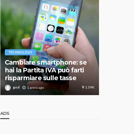
VARIE
TECHNOLOGY
Migliori r
Cambiare smartphone: se
guida agg
hai la Partita IVA può farti
scegliere
risparmiare sulle tasse
perfetto
1.09K
god
god
1 anno ago
1 an
ADS