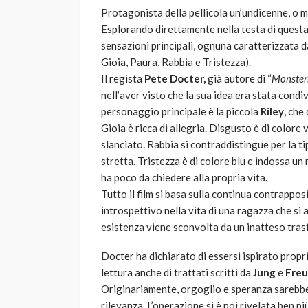
Protagonista della pellicola un’undicenne, o m
Esplorando direttamente nella testa di questa 
sensazioni principali, ognuna caratterizzata d
Gioia, Paura, Rabbia e Tristezza).
Il regista
Pete Docter,
già autore di “
Monster
nell’aver visto che la sua idea era stata condi
personaggio principale è la piccola
Riley
, che
Gioia è ricca di allegria. Disgusto è di colore 
slanciato. Rabbia si contraddistingue per la ti
stretta. Tristezza è di colore blu e indossa u
ha poco da chiedere alla propria vita.
Tutto il film si basa sulla continua contrappos
introspettivo nella vita di una ragazza che si 
esistenza viene sconvolta da un inatteso tra
Docter ha dichiarato di essersi ispirato proprio
lettura anche di trattati scritti da
Jung
e
Freu
Originariamente, orgoglio e speranza sarebb
rilevanza. L’operazione si è poi rivelata ben p