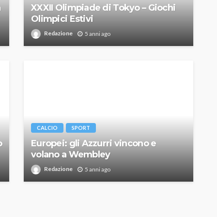
a
XXXII Olimpiade di Tokyo – Giochi
Olimpici Estivi
Redazione
5 anni ago
CALCIO
SPORT
o
Europei: gli Azzurri vincono e
volano a Wembley
Redazione
5 anni ago