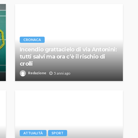
CRONACA
Incendio grattacielo di via Antonini:
tutti salvi ma ora c’è il rischio di
crolli
Redazione
5 anni ago
ATTUALITÀ
SPORT