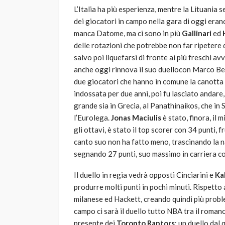
L’Italia ha più esperienza, mentre la Lituania 
dei giocatori in campo nella gara di oggi eran
manca Datome, ma ci sono in più
Gallinari
ed
delle rotazioni che potrebbe non far ripetere 
salvo poi liquefarsi di fronte ai più freschi a
anche oggi rinnova il suo duellocon Marco Belin
due giocatori che hanno in comune la canotta
indossata per due anni, poi fu lasciato andare,
grande sia in Grecia, al Panathinaikos, che in 
l’Eurolega.
Jonas Maciulis
è stato, finora, il 
gli ottavi, è stato il top scorer con 34 punti, 
canto suo non ha fatto meno, trascinando la naz
segnando 27 punti, suo massimo in carriera co
Il duello in regia vedrà opposti Cinciarini e
Ka
produrre molti punti in pochi minuti. Rispetto 
milanese ed Hackett, creando quindi più proble
campo ci sarà il duello tutto NBA tra il roman
presente dei
Toronto Raptors
; un duello dal 