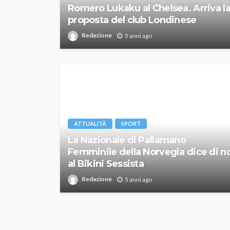
Romero Lukaku al Chelsea. Arriva l
proposta del club Londinese
Redazione
5 anni ago
ATTUALITÀ
SPORT
La Nazionale di Pallamano
Femminile della Norvegia dice di n
al Bikini Sessista
Redazione
5 anni ago