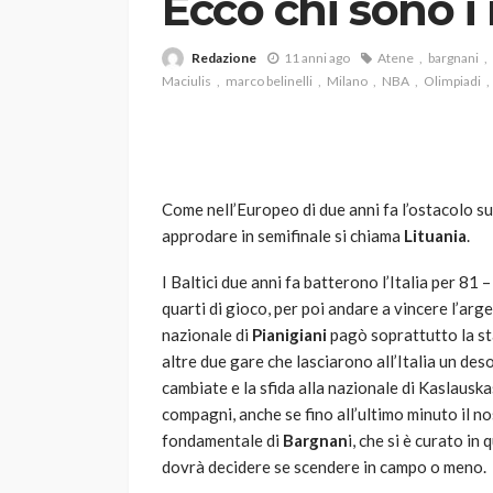
Ecco chi sono i 
Redazione
11 anni ago
Atene
bargnani
Maciulis
marco belinelli
Milano
NBA
Olimpiadi
Come nell’Europeo di due anni fa l’ostacolo su
VARIE
approdare in semifinale si chiama
Lituania
.
Robot tagliaerba: 
I Baltici due anni fa batterono l’Italia per 81 –
scegliere per il tu
quarti di gioco, per poi andare a vincere l’arg
god
1 anno ago
nazionale di
Pianigiani
pagò soprattutto la sta
altre due gare che lasciarono all’Italia un de
cambiate e la sfida alla nazionale di Kaslausk
compagni, anche se fino all’ultimo minuto il n
fondamentale di
Bargnan
i, che si è curato in
dovrà decidere se scendere in campo o meno.