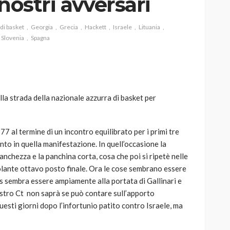
nostri avversari
di basket
Georgia
Grecia
Hackett
Israele
Lituania
Slovenia
Spagna
AUTO
SPORT
MG alle Final 8 di Coppa
Davis: tennis mondiale e
lla strada della nazionale azzurra di basket per
passione per
quale
l’automobilismo
 77 al termine di un incontro equilibrato per i primi tre
o prato
abbracciano la stessa causa
ento in quella manifestazione. In quell’occasione la
786
583
god
9 mesi ago
nchezza e la panchina corta, cosa che poi si ripetè nelle
solante ottavo posto finale. Ora le cose sembrano essere
as sembra essere ampiamente alla portata di Gallinari e
ostro Ct non saprà se può contare sull’apporto
 questi giorni dopo l’infortunio patito contro Israele, ma