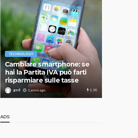
VARIE
TECHNOLOGY
Migliori r
Cambiare smartphone: se
guida agg
hai la Partita IVA può farti
scegliere
risparmiare sulle tasse
perfetto
1.1K
god
god
1 anno ago
1 an
ADS