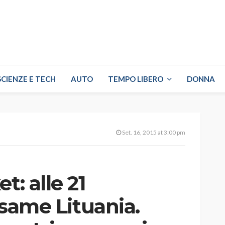
SCIENZE E TECH
AUTO
TEMPO LIBERO
DONNA
Set. 16, 2015 at 3:00 pm
t: alle 21
’esame Lituania.