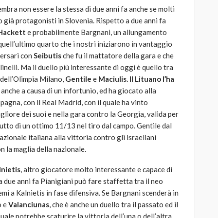
sembra non essere la stessa di due anni fa anche se molti
o già protagonisti in Slovenia. Rispetto a due anni fa
Hackett
e probabilmente Bargnani, un allungamento
quell’ultimo quarto che i nostri iniziarono in vantaggio
vversari con
Seibutis
che fu il mattatore della gara e che
elli. Ma il duello più interessante di oggi è quello tra
 dell’Olimpia Milano,
Gentile
e
Maciulis. Il Lituano l’ha
 anche a causa di un infortunio, ed ha giocato alla
Spagna, con il Real Madrid, con il quale ha vinto
migliore dei suoi e nella gara contro la Georgia, valida per
frutto di un ottimo 11/13 nel tiro dal campo. Gentile dal
ionale italiana alla vittoria contro gli israeliani
n la maglia della nazionale.
lnietis
, altro giocatore molto interessante e capace di
a due anni fa Pianigiani può fare staffetta tra il neo
mi a Kalnietis in fase difensiva. Se Bargnani scenderà in
o e
Valanciunas
, che è anche un duello tra il passato ed il
quale potrebbe scaturire la vittoria dell’una o dell’altra