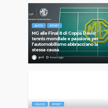
AUTO
SPORT
MG alle Final 8 di Coppa Davis:
tennis mondiale e passione per
l’automobilismo abbracciano la
stessa causa
god
9 mesi ago
CALCIO
SPORT