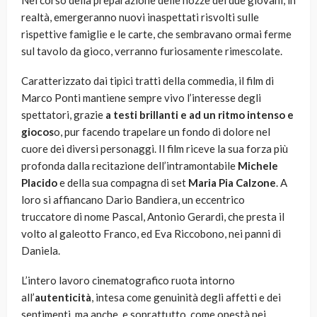
Nel corso della preparazione delle nozze dei due giovani, in
realtà, emergeranno nuovi inaspettati risvolti sulle
rispettive famiglie e le carte, che sembravano ormai ferme
sul tavolo da gioco, verranno furiosamente rimescolate.
Caratterizzato dai tipici tratti della commedia, il film di
Marco Ponti mantiene sempre vivo l’interesse degli
spettatori, grazie
a testi brillanti e ad un ritmo intenso e
giocos
o, pur facendo trapelare un fondo di dolore nel
cuore dei diversi personaggi. Il film riceve la sua forza più
profonda dalla recitazione dell’intramontabile
Michele
Placido
e della sua compagna di set
Maria Pia Calzone
. A
loro si affiancano Dario Bandiera, un eccentrico
truccatore di nome Pascal, Antonio Gerardi, che presta il
volto al galeotto Franco, ed Eva Riccobono, nei panni di
Daniela.
L’intero lavoro cinematografico ruota intorno
all’
autenticità
, intesa come genuinità degli affetti e dei
sentimenti, ma anche, e soprattutto, come onestà nei