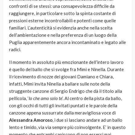
confronti di se stessi: una consapevolezza difficile da
raggiungere, in particolare sotto la spinta costante di
pressioni esterne incontrollabili e potenti come quelle
familiari. L’autenticità si evidenzia anche nella scelta
dell’ambientazione e nella preferenza di un luogo della
Puglia apparentemente ancora incontaminato e legato alle
radici.
Il momento in assoluto più emozionante dell’intero lavoro
è quello del ballo che si svolge fra Mimì e Ninella. Durante
il ricevimento di nozze dei giovani Damiano e Chiara,
infatti, Mimì invita Ninella a ballare sulle note della
struggente canzone di Sergio Endrigo che dà il titolo alla
pellicola, ‘
Io che amo solo te
‘. Al centro della pista da ballo,
con gli occhi di tutti gli invitati puntati e le parole della
canzone appena sussurrate dalla meravigliosa voce di
Alessandra Amoroso
, i due si lasciano andare ad un ballo
lento e timido, via via sempre più coinvolgente. E’ in questo
momento che entrambi capiscono di non essersi mai