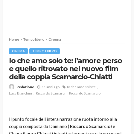
Home
Tempo libero
Cinema
CINEMA
TEMPO LIBERO
Io che amo solo te: l’amore perso
e quello ritrovato nel nuovo film
della coppia Scamarcio-Chiatti
11 anni ago
Io che amo solo te
Redazione
Luca Bianchini
Riccardo Scamarci
Riccardo Scamarcio
Il punto focale dell’intera narrazione ruota intorno alla
coppia composta da Damiano (
Riccardo Scamarcio
) e
Chiara (
Laura Chiatti
) intenti ad organizzare le nozze nel