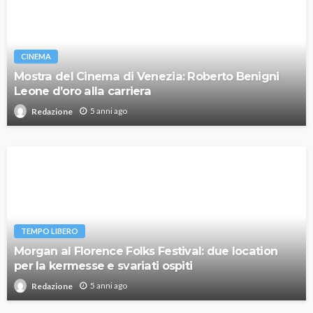
CINEMA
Mostra del Cinema di Venezia: Roberto Benigni
Leone d’oro alla carriera
5 anni ago
Redazione
TEMPO LIBERO
Morgan al Florence Folks Festival: due location
per la kermesse e svariati ospiti
5 anni ago
Redazione