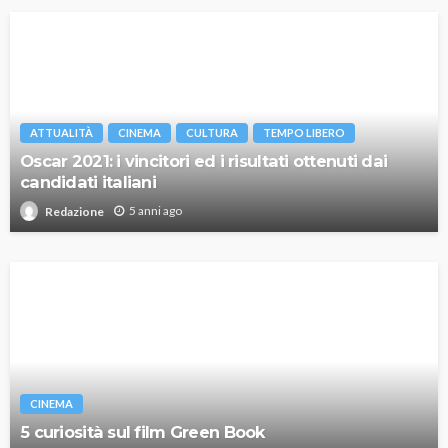
ATTUALITÀ
CINEMA
CULTURA
TEMPO LIBERO
Oscar 2021: i vincitori ed i risultati ottenuti dai
candidati italiani
5 anni ago
Redazione
CINEMA
5 curiosità sul film Green Book