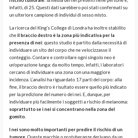
rischio tumorale
: la media dei nei presenti nelle persone è,
infatti, di 25. Questi dati sarebbero poi stati confermati su
un ulteriore campione di individui di sesso misto.
La ricerca del King’s College di Londra ha inoltre stabilito
che
il braccio destro è la zona più indicativa per la
presenza di nei
: questo studio è partito dalla necessità di
individuare un sito del corpo che ne velocizzasse il
conteggio. Contare e controllare ogni singolo neo è
un’operazione lunga: da molto tempo, infatti, i laboratori
cercano di individuare una zona con una maggiore
incidenza. L’analisi ha riguardato 17 parti del corpo: alla
fine, il braccio destro è risultato essere quello più indicato
per la predizione del numero dei nei. E, dunque, per
individuare più facilmente i soggetti a rischio di melanoma:
soprattutto se i nei si concentrano nella zona del
gomito
.
I nei sono molto importanti per predire il rischio di un
tumore
. Queste macchie o protuberanze derivano da un