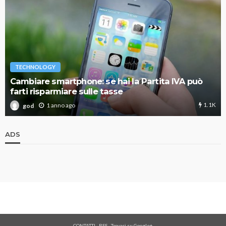
TECHNOLOGY
Cambiare smartphone: se hai la Partita IVA può
farti risparmiare sulle tasse
1.1K
1 anno ago
god
ADS
CONTATTI
-
RSS
-
Trovaci su Google+