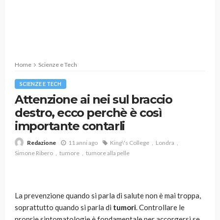
Home
Scienze e Tech
SCIENZE E TECH
Attenzione ai nei sul braccio
destro, ecco perchè è così
importante contarli
11 anni ago
King\'s College
Londra
Redazione
Simone Ribero
tumore
tumore alla pelle
La prevenzione quando si parla di salute non è mai troppa,
soprattutto quando si parla di
tumori
. Controllare le
proprie sintomatologie è fondamentale per accorgersi se