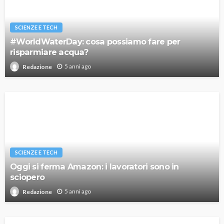
SCIENZE E TECH
#WorldWaterDay: cosa possiamo fare per
risparmiare acqua?
5 anni ago
Redazione
SCIENZE E TECH
Oggi si ferma Amazon: i lavoratori sono in
sciopero
5 anni ago
Redazione