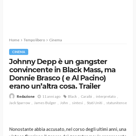
Home
Tempo libero
Cinema
CINEMA
Johnny Depp è un gangster
convincente in Black Mass, ma
Donnie Brasco ( e Al Pacino)
erano un’altra cosa. Trailer
11 anni ago
Black
Caraibi
interpretato
Redazione
Jack Sparrow
James Bulger
John
sintesi
Stati Uniti
statunitense
Nonostante abbia accusato, nel corso degli ultimi anni, una