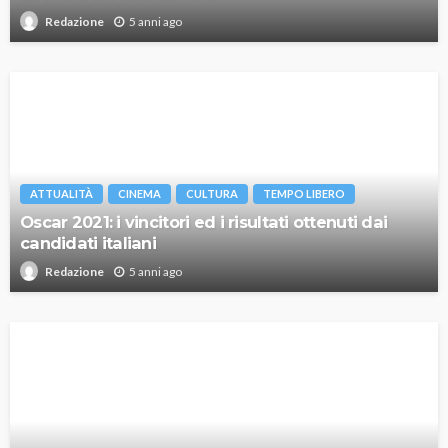
5 anni ago
Redazione
ATTUALITÀ
CINEMA
CULTURA
TEMPO LIBERO
Oscar 2021: i vincitori ed i risultati ottenuti dai
candidati italiani
5 anni ago
Redazione