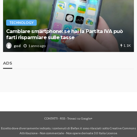
TECHNOLOGY
Cambiare smartphone: se hai la Partita IVA può
farti risparmiare sulle tasse
1.1K
1 anno ago
god
ADS
CONTATTI
-
RSS
-
Trovaci su Google+
Eccetto dove diversamente indicato, i contenuti di Befan.it sono rilasciati sotto Creative Commons
Attribuzione - Non commerciale - Non opere derivate 3.0 Italia License.