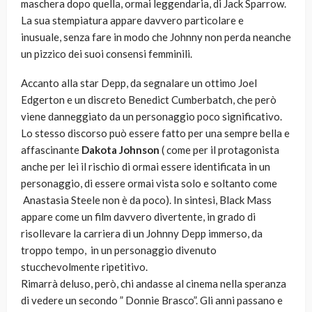
maschera dopo quella, ormai leggendaria, di Jack Sparrow.
La sua stempiatura appare davvero particolare e
inusuale, senza fare in modo che Johnny non perda neanche
un pizzico dei suoi consensi femminili.
Accanto alla star Depp, da segnalare un ottimo Joel
Edgerton e un discreto Benedict Cumberbatch, che però
viene danneggiato da un personaggio poco significativo.
Lo stesso discorso può essere fatto per una sempre bella e
affascinante
Dakota Johnson
( come per il protagonista
anche per lei il rischio di ormai essere identificata in un
personaggio, di essere ormai vista solo e soltanto come
Anastasia Steele non è da poco). In sintesi, Black Mass
appare come un film davvero divertente, in grado di
risollevare la carriera di un Johnny Depp immerso, da
troppo tempo, in un personaggio divenuto
stucchevolmente ripetitivo.
Rimarrà deluso, però, chi andasse al cinema nella speranza
di vedere un secondo ” Donnie Brasco”. Gli anni passano e