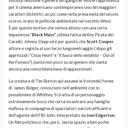
vistosa flessione il genere dei gangster movie rappresenta
per il cinema americano contemporaneo uno dei maggiori
caratteri distintivi, un po’, come nella prima metà del secolo
scorso, erano le pellicole ambientate nel vecchio West.
È per questo motivo che veniva atteso con una certa
impazienza “
Black Mass”
, ultima fatica dell’ex Pirata dei
Caraibi, Johnny Depp ed è per questo che
Scott Cooper
,
attore e regista al suo terzo lungometraggio ( dopo gli
apprezzati “
Crazy Heart”
e “
Il fuoco della vendetta – Out of
the Furnace”),
punta non poco su un genere che vanta
ancora una consolidata base di appassionati.
La creatura di Tim Burton qui assume le (rotonde) forme
di James Bulger, conosciuto nell’ambiente con lo
pseudonimo di Whithey. Si tratta di un personaggio
estremamente losco che cerca incastrare una famiglia
mafiosa, in compagnia di spacciatori, narcotrafficanti e
dell’agente dell’FBI John, interpretato da
Joel Edgerton
.
Un film poliziesco che, però, lascia spazio a ben poche