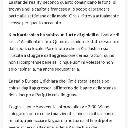
La star dei reality, secondo quanto comunicano le fonti, si
trovava nella capitale francese allo scopo di prendere
parte alla settimana della moda. Ora si ritrova attualmente
scossa per quanto accaduto.
Kim Kardashian ha subito un furto di gioielli
del valore di
circa 16 milioni di euro. Quanto accaduto è stato reso noto
dalla polizia locale. Pare inoltre che la Kardashian sia
riuscita a sfuggire dall’aggressione dei malfattori, quindi
non si comprende bene se i cinque uomini volessero non
solo rapinarla, ma anche sequestrarla.
La radio Europe 1 dichiara che Kim è stata legata e poi
chiusa dagli aggressori all’interno del bagno della stanza
dell’albergo a Parigi in cui alloggiava.
L’aggressione è avvenuta intorno alle ore 2:30. Viene
spiegato inoltre come i malviventi siano riusciti, a mano
armata, a minacciare la guardia notturna al fine di poter
avere accesso alla camera della Kardashian che