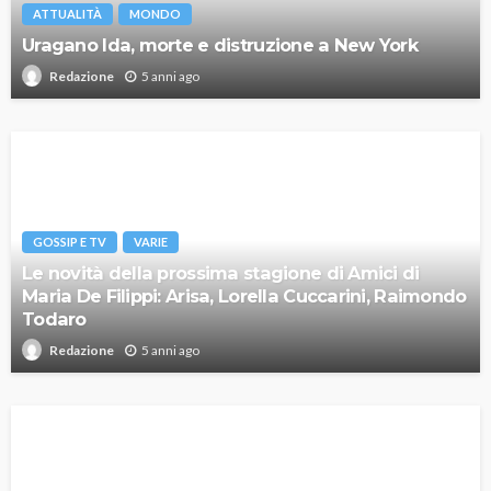
ATTUALITÀ
MONDO
Uragano Ida, morte e distruzione a New York
5 anni ago
Redazione
GOSSIP E TV
VARIE
Le novità della prossima stagione di Amici di
Maria De Filippi: Arisa, Lorella Cuccarini, Raimondo
Todaro
5 anni ago
Redazione