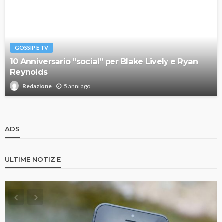
GOSSIP E TV
10 Anniversario “social” per Blake Lively e Ryan
Reynolds
5 anni ago
Redazione
ADS
ULTIME NOTIZIE