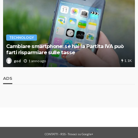
TECHNOLOGY
Cambiare smartphone: se hai la Partita IVA può
farti risparmiare sulle tasse
1.1K
1 anno ago
god
ADS
CONTATTI
-
RSS
-
Trovaci su Google+