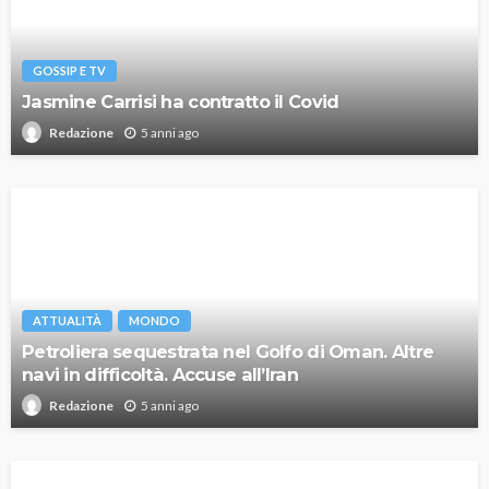
GOSSIP E TV
Jasmine Carrisi ha contratto il Covid
5 anni ago
Redazione
ATTUALITÀ
MONDO
Petroliera sequestrata nel Golfo di Oman. Altre
navi in difficoltà. Accuse all’Iran
5 anni ago
Redazione