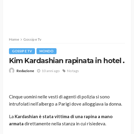
Home
Gossip e Tv
GOSSIP E TV
MONDO
Kim Kardashian rapinata in hotel .
10 anni ago
No tags
Redazione
Cinque uomini nelle vesti di agenti di polizia si sono
intrufolati nell’albergo a Parigi dove alloggiava la donna.
La
Kardashian è stata vittima di una rapina a mano
armata
direttamente nella stanza in cui risiedeva.