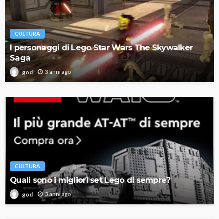
CULTURA
I personaggi di Lego Star Wars The Skywalker
Saga
3 anni ago
god
CULTURA
Quali sono i migliori set Lego di sempre?
3 anni ago
god