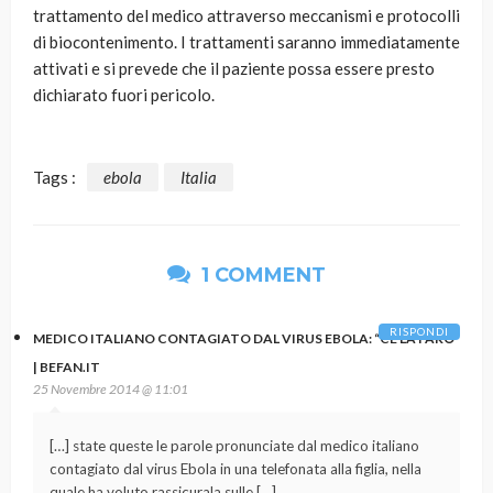
trattamento del medico attraverso meccanismi e protocolli
di biocontenimento. I trattamenti saranno immediatamente
attivati e si prevede che il paziente possa essere presto
dichiarato fuori pericolo.
Tags :
ebola
Italia
1 COMMENT
RISPONDI
MEDICO ITALIANO CONTAGIATO DAL VIRUS EBOLA: “CE LA FARÒ”
| BEFAN.IT
25 Novembre 2014 @ 11:01
[…] state queste le parole pronunciate dal medico italiano
contagiato dal virus Ebola in una telefonata alla figlia, nella
quale ha voluto rassicurala sulle […]