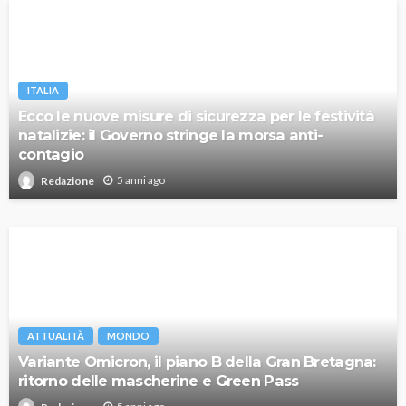
ITALIA
Ecco le nuove misure di sicurezza per le festività
natalizie: il Governo stringe la morsa anti-
contagio
5 anni ago
Redazione
ATTUALITÀ
MONDO
Variante Omicron, il piano B della Gran Bretagna:
ritorno delle mascherine e Green Pass