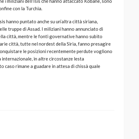
he i miliziani dell’Isis che hanno attaccato Kobane, sono
onfine con la Turchia.
sis hanno puntato anche su un’altra città siriana,
delle truppe di Assad. I miliziani hanno annunciato di
lla città, mentre le fonti governative hanno subito
varie città, tutte nel nordest della Siria, fanno presagire
a conquistare le posizioni recentemente perdute vogliono
 internazionale, in altre circostanze lesta
sto caso rimane a guadare in attesa di chissà quale