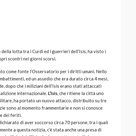
AUTO
SPORT
MG alle Final 8 di Coppa
della lotta tra i Curdi ed i guerrieri dell’Isis, ha visto i
Davis: tennis mondiale e
pri scontri nei giorni scorsi.
passione per
quale
l’automobilismo
tato come fonte l’Osservatorio per i diritti umani. Nello
o prato
abbracciano la stessa causa
mbattimenti, ed un assedio che era durato circa 4 mesi,
e, dopo che i miliziani dell’Isis erano stati attaccati
786
583
god
9 mesi ago
oalizione internazionale.
L’Isis
, che ritiene la città uno
itare, ha portato un nuovo attacco, distribuito su tre
izie sono al momento frammentarie e non si conosce
 dei feriti.
ichiarato di aver soccorso circa 70 persone, tra i quali
mente a questa notizia, c’è stata anche una presa di