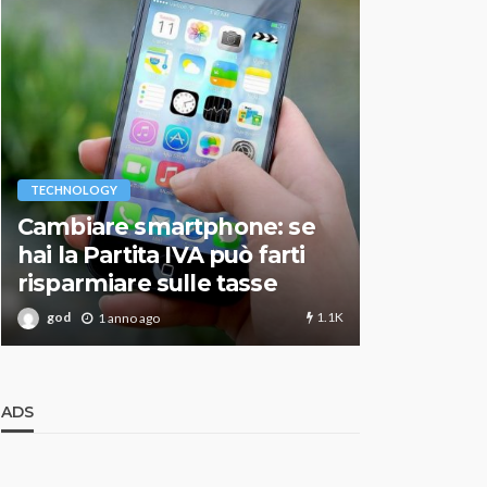
VARIE
TECHNOLOGY
Migliori r
Cambiare smartphone: se
guida agg
hai la Partita IVA può farti
scegliere
risparmiare sulle tasse
perfetto
1.1K
god
god
1 anno ago
1 an
ADS