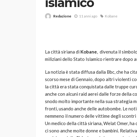
islamico
Redazione
11 anni ago
Kobane
La città siriana di
Kobane
, divenuta il simbolo 
miliziani dello Stato Islamico rientrare dopo as
VARIE
Robot tagliaerba: 
La notizia è stata diffusa dalla Bbc, che ha ci
scegliere per il tu
scorso mese di Gennaio, dopo altri violenti co
la città era stata conquistata dalle truppe curd
god
1 anno ago
anche con alcuni raid aerei dalle forze della c
snodo molto importante nella sua strategia mil
fronti, usando anche delle autobombe. Le not
nemmeno il numero delle vittime degli scontri e
Un medico della città siriana, Welat Omer, ha d
ci sono anche molte donne e bambini. Relativa