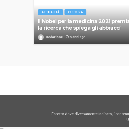
ATTUALITÀ
CULTURA
Il Nobel per la medicina 2021 premi
la ricerca che spiega gli abbracci
Redazione
5 anni ago
Eccetto dove diversamente indicato, i contenut
U