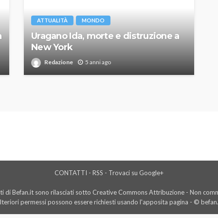
ATTUALITÀ
MONDO
a
Uragano Ida, morte e distruzione a
New York
Redazione
5 anni ago
CONTATTI
-
RSS
-
Trovaci su Google+
i di Befan.it sono rilasciati sotto Creative Commons Attribuzione - Non comme
lteriori permessi possono essere richiesti usando l'
apposita pagina
- © befan.