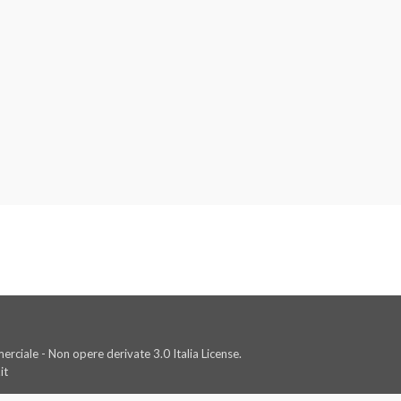
rciale - Non opere derivate 3.0 Italia License.
it