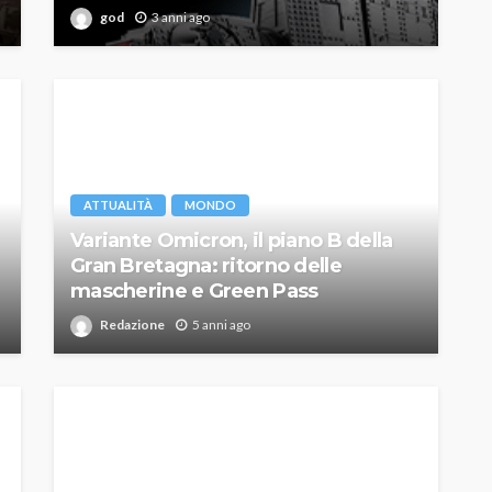
god
3 anni ago
ATTUALITÀ
MONDO
Variante Omicron, il piano B della
Gran Bretagna: ritorno delle
mascherine e Green Pass
Redazione
5 anni ago