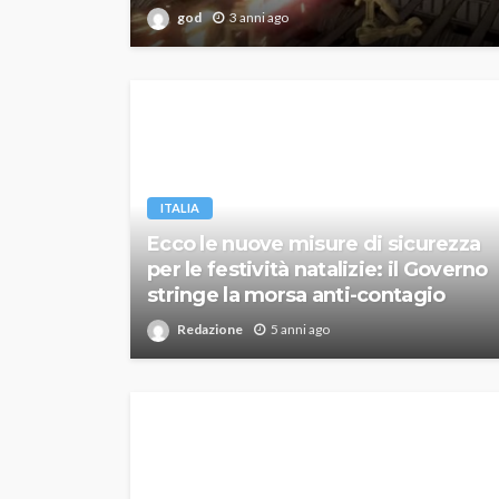
god
3 anni ago
ITALIA
Ecco le nuove misure di sicurezza
per le festività natalizie: il Governo
stringe la morsa anti-contagio
Redazione
5 anni ago