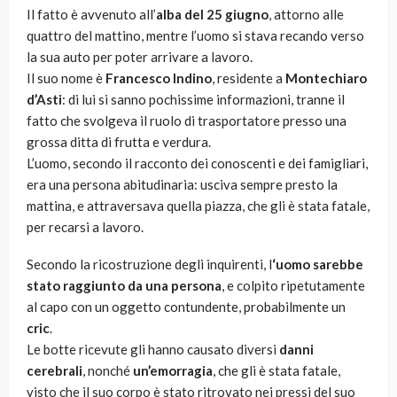
Il fatto è avvenuto all’
alba del 25 giugno
, attorno alle
quattro del mattino, mentre l’uomo si stava recando verso
la sua auto per poter arrivare a lavoro.
Il suo nome è
Francesco Indino
, residente a
Montechiaro
d’Asti
: di lui si sanno pochissime informazioni, tranne il
fatto che svolgeva il ruolo di trasportatore presso una
grossa ditta di frutta e verdura.
L’uomo, secondo il racconto dei conoscenti e dei famigliari,
era una persona abitudinaria: usciva sempre presto la
mattina, e attraversava quella piazza, che gli è stata fatale,
per recarsi a lavoro.
Secondo la ricostruzione degli inquirenti, l
‘uomo sarebbe
stato raggiunto da una persona
, e colpito ripetutamente
al capo con un oggetto contundente, probabilmente un
cric
.
Le botte ricevute gli hanno causato diversi
danni
cerebrali
, nonché
un’emorragia
, che gli è stata fatale,
visto che il suo corpo è stato ritrovato nei pressi del suo