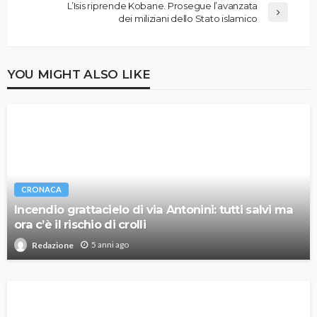
L’Isis riprende Kobane. Prosegue l’avanzata
dei miliziani dello Stato islamico
YOU MIGHT ALSO LIKE
CRONACA
Incendio grattacielo di via Antonini: tutti salvi ma
ora c’è il rischio di crolli
5 anni ago
Redazione