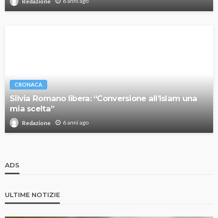
6 anni ago
Redazione
CRONACA
Silvia Romano libera: “Conversione all’Islam una
mia scelta”
6 anni ago
Redazione
ADS
ULTIME NOTIZIE