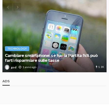
TECHNOLOGY
Cambiare smartphone: se hai la Partita IVA può
farti risparmiare sulle tasse
1.1K
1 anno ago
god
ADS