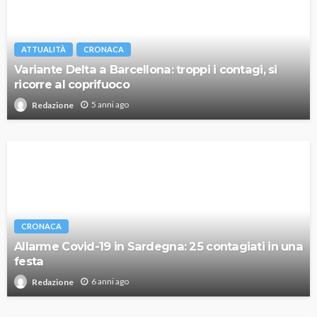
ATTUALITÀ
CRONACA
Variante Delta a Barcellona: troppi i contagi, si
ricorre al coprifuoco
5 anni ago
Redazione
CRONACA
Allarme Covid-19 in Sardegna: 25 contagiati in una
festa
6 anni ago
Redazione