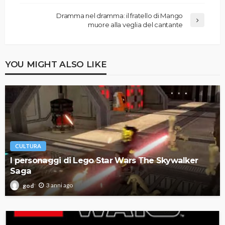
Dramma nel dramma: il fratello di Mango
muore alla veglia del cantante
YOU MIGHT ALSO LIKE
CULTURA
I personaggi di Lego Star Wars The Skywalker
Saga
3 anni ago
god