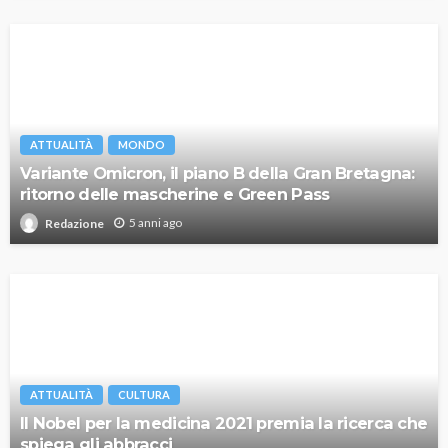
ATTUALITÀ
MONDO
Variante Omicron, il piano B della Gran Bretagna:
ritorno delle mascherine e Green Pass
5 anni ago
Redazione
ATTUALITÀ
CULTURA
Il Nobel per la medicina 2021 premia la ricerca che
spiega gli abbracci