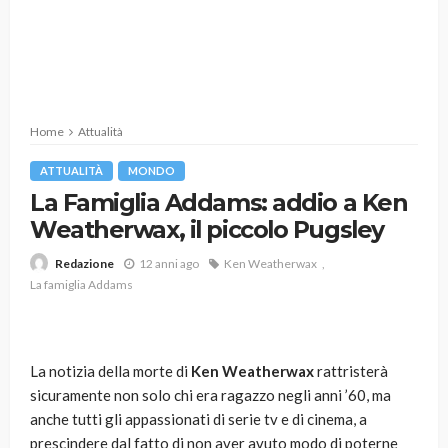
Home
Attualità
ATTUALITÀ
MONDO
La Famiglia Addams: addio a Ken
Weatherwax, il piccolo Pugsley
12 anni ago
Ken Weatherwax
Redazione
La famiglia Addams
La notizia della morte di
Ken Weatherwax
rattristerà
sicuramente non solo chi era ragazzo negli anni ’60, ma
anche tutti gli appassionati di serie tv e di cinema, a
prescindere dal fatto di non aver avuto modo di poterne