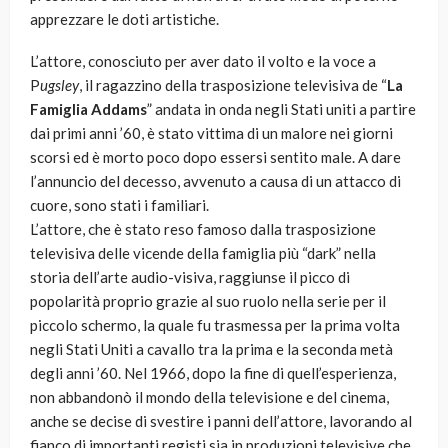
apprezzare le doti artistiche.
L’attore, conosciuto per aver dato il volto e la voce a
P
ugsley
, il ragazzino della trasposizione televisiva de “
La
Famiglia Addams
” andata in onda negli Stati uniti a partire
dai primi anni ’60, è stato vittima di un malore nei giorni
scorsi ed è morto poco dopo essersi sentito male. A dare
l’annuncio del decesso, avvenuto a causa di un attacco di
cuore, sono stati i familiari.
L’attore, che è stato reso famoso dalla trasposizione
televisiva delle vicende della famiglia più “dark” nella
storia dell’arte audio-visiva, raggiunse il picco di
popolarità proprio grazie al suo ruolo nella serie per il
piccolo schermo, la quale fu trasmessa per la prima volta
negli Stati Uniti a cavallo tra la prima e la seconda metà
degli anni ’60. Nel 1966, dopo la fine di quell’esperienza,
non abbandonò il mondo della televisione e del cinema,
anche se decise di svestire i panni dell’attore, lavorando al
fianco di importanti registi sia in produzioni televisive che