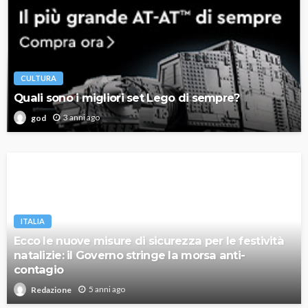
CULTURA
Quali sono i migliori set Lego di sempre?
3 anni ago
god
ITALIA
Ecco le nuove misure di sicurezza per le festività
natalizie: il Governo stringe la morsa anti-
contagio
5 anni ago
Redazione