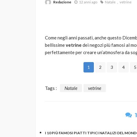
Redazione
12 anni ago
Natale
vetrine
Come negli anni passati, anche questo Dicemb
bellissime
vetrine
dei negozi più famosi al mo
perfettamente per creare un’atmosfera da so
VARIE
1
2
3
4
5
Robot tagliaerba: 
scegliere per il tu
Tags :
Natale
vetrine
god
1 anno ago
I 10 PIÙ FAMOSI PIATTI TIPICI NATALIZI DEL MOND