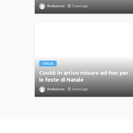
Redazione
5 anni ago
ITALIA
Covid: in arrivo misure ad-hoc per
le feste di Natale
Redazione
6 anni ago