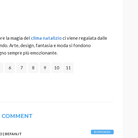
re la magia del
clima natalizio
ci viene regalata dalle
AUTO
SPORT
ndo. Arte, design, fantasia e moda si fondono
MG alle Final 8 di Coppa
gno sempre più emozionante.
Davis: tennis mondiale e
passione per
6
7
8
9
10
11
quale
l’automobilismo
o prato
abbracciano la stessa causa
785
582
god
9 mesi ago
1 COMMENT
RISPONDI
O | BEFAN.IT