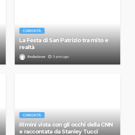
CURIOSITÀ
La Festa di San Patrizio tra mito e
realtà
Redazione
5 anni ago
CURIOSITÀ
Rimini vista con gli occhi della CNN
e raccontata da Stanley Tucci