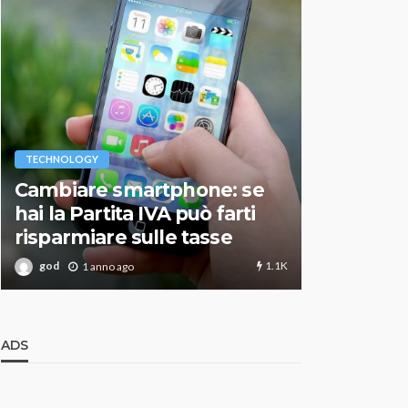
VARIE
TECHNOLOGY
Migliori r
Cambiare smartphone: se
guida agg
hai la Partita IVA può farti
scegliere
risparmiare sulle tasse
perfetto
1.1K
god
god
1 anno ago
1 an
ADS