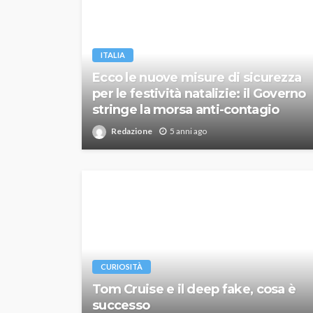
ITALIA
Ecco le nuove misure di sicurezza
per le festività natalizie: il Governo
stringe la morsa anti-contagio
Redazione
5 anni ago
CURIOSITÀ
Tom Cruise e il deep fake, cosa è
successo