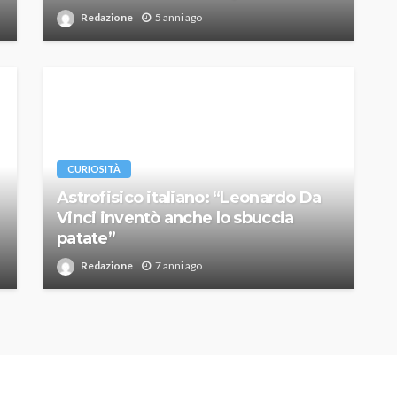
Redazione
5 anni ago
CURIOSITÀ
Astrofisico italiano: “Leonardo Da
Vinci inventò anche lo sbuccia
patate”
Redazione
7 anni ago