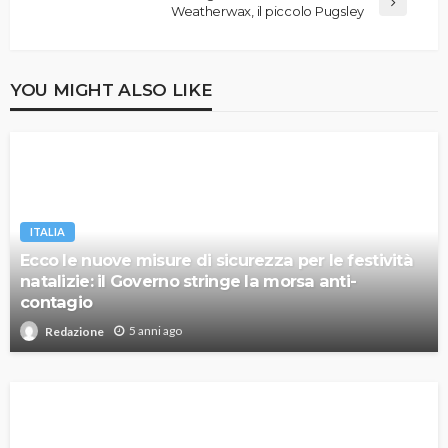
Weatherwax, il piccolo Pugsley
YOU MIGHT ALSO LIKE
ITALIA
Ecco le nuove misure di sicurezza per le festività
natalizie: il Governo stringe la morsa anti-
contagio
5 anni ago
Redazione