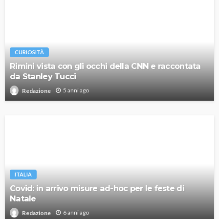
CURIOSITÀ
Rimini vista con gli occhi della CNN e raccontata
da Stanley Tucci
5 anni ago
Redazione
ITALIA
Covid: in arrivo misure ad-hoc per le feste di
Natale
6 anni ago
Redazione