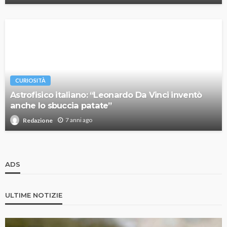
CURIOSITÀ
Astrofisico italiano: “Leonardo Da Vinci inventò
anche lo sbuccia patate”
7 anni ago
Redazione
ADS
ULTIME NOTIZIE