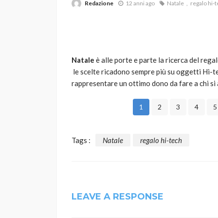
Redazione
12 anni ago
Natale
regalo hi-
Natale
è alle porte e parte la ricerca del regal
le scelte ricadono sempre più su oggetti Hi-t
rappresentare un ottimo dono da fare a chi si
VARIE
1
2
3
4
5
Robot tagliaerba: 
scegliere per il tu
Tags :
Natale
regalo hi-tech
god
1 anno ago
LEAVE A RESPONSE