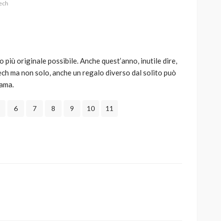
tech
o più originale possibile. Anche quest’anno, inutile dire,
AUTO
SPORT
ech ma non solo, anche un regalo diverso dal solito può
MG alle Final 8 di Coppa
 ama.
Davis: tennis mondiale e
passione per
6
7
8
9
10
11
quale
l’automobilismo
o prato
abbracciano la stessa causa
785
582
god
9 mesi ago