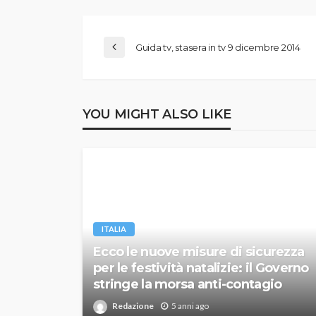
Guida tv, stasera in tv 9 dicembre 2014
YOU MIGHT ALSO LIKE
ITALIA
Ecco le nuove misure di sicurezza
per le festività natalizie: il Governo
stringe la morsa anti-contagio
Redazione
5 anni ago