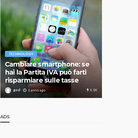
VARIE
TECHNOLOGY
Migliori r
Cambiare smartphone: se
guida agg
hai la Partita IVA può farti
scegliere
risparmiare sulle tasse
perfetto
1.1K
god
god
1 anno ago
1 an
ADS