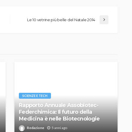
Le 10 vetrine più belle del Natale 2014
SCIENZE E TECH
Rapporto Annuale Assobiotec-
Federchimica: Il futuro della
Medicina è nelle Biotecnologie
Redazione
5 anni ago