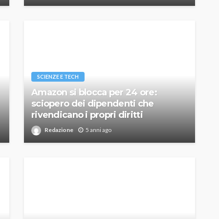
SCIENZE E TECH
Amazon si blocca per 24 ore:
sciopero dei dipendenti che
rivendicano i propri diritti
Redazione
5 anni ago