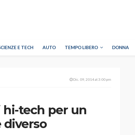
SCIENZE E TECH
AUTO
TEMPO LIBERO
DONNA
Dic. 09, 2014 at 3:00 pm
i hi-tech per un
e diverso