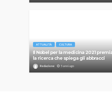
ATTUALITÀ
CULTURA
Il Nobel per la medicina 2021 premi
la ricerca che spiega gli abbracci
Redazione
5 anni ago