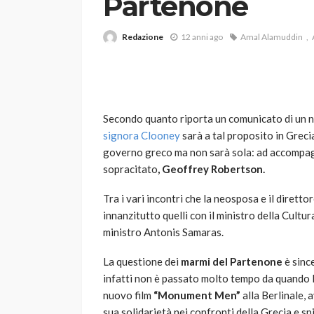
Partenone
Redazione
12 anni ago
Amal Alamuddin
Secondo quanto riporta un comunicato di un no
signora Clooney
sarà a tal proposito in Grecia
VARIE
governo greco ma non sarà sola: ad accompagna
Robot tagliaerba: 
sopracitato
, Geoffrey Robertson.
scegliere per il tu
Tra i vari incontri che la neosposa e il dire
god
1 anno ago
innanzitutto quelli con il ministro della Cult
ministro Antonis Samaras.
La questione dei
marmi del Partenone
è sinc
infatti non è passato molto tempo da quando l
nuovo film
“Monument Men”
alla Berlinale,
sua solidarietà nei confronti della Grecia e 