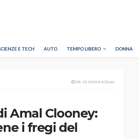
SCIENZE E TECH
AUTO
TEMPO LIBERO
DONNA
Ott. 10, 2014 at 4:32 pm
di Amal Clooney:
ne i fregi del