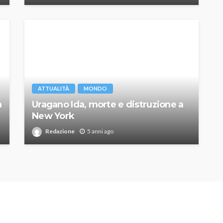
ATTUALITÀ
MONDO
a
Uragano Ida, morte e distruzione a
New York
Redazione
5 anni ago