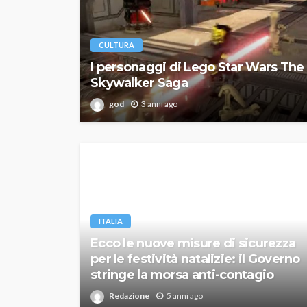
CULTURA
I personaggi di Lego Star Wars The
Skywalker Saga
god
3 anni ago
ITALIA
Ecco le nuove misure di sicurezza
per le festività natalizie: il Governo
stringe la morsa anti-contagio
Redazione
5 anni ago