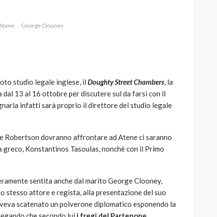
Atene
George Clooney
AUTO
SPORT
MG alle Final 8 di Coppa
to studio legale inglese, il
Doughty Street Chambers
, la
Davis: tennis mondiale e
 dal 13 al 16 ottobre per discutere sul da farsi con il
passione per
rla infatti sarà proprio il direttore del studio legale
quale
l’automobilismo
o prato
abbracciano la stessa causa
ttore Robertson dovranno affrontare ad Atene ci saranno
784
580
god
9 mesi ago
ura greco, Konstantinos Tasoulas, nonchè con il Primo
eramente sentita anche dal marito George Clooney,
o stesso attore e regista, alla presentazione del suo
 aveva scatenato un polverone diplomatico esponendo la
spiegando che secondo lui
i fregi del Partenone