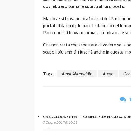
dovrebbero tornare subito al loro posto.
Ma dove si trovano ora i marmi del Partenon
portati lì da un diplomato britannico nel lontan
Partenone si trovano ormai a Londra ma è solo 
Ora non resta che aspettare di vedere se la be
scapoli più ambiti, riuscirà anche in questa im
Tags :
Amal Alamuddin
Atene
Geo
CASA CLOONEY: NATI I GEMELLI ELLA ED ALEXANDER
7 Giugno 2017 @ 10:23