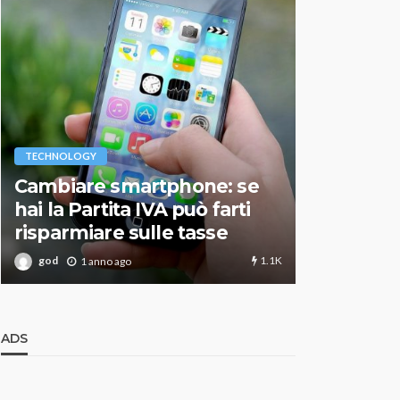
VARIE
TECHNOLOGY
Migliori r
Cambiare smartphone: se
guida agg
hai la Partita IVA può farti
scegliere
risparmiare sulle tasse
perfetto
1.1K
god
god
1 anno ago
1 an
ADS