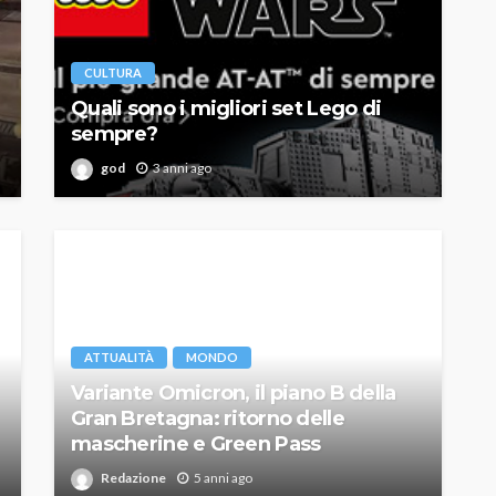
CULTURA
Quali sono i migliori set Lego di
sempre?
god
3 anni ago
ATTUALITÀ
MONDO
Variante Omicron, il piano B della
Gran Bretagna: ritorno delle
mascherine e Green Pass
Redazione
5 anni ago