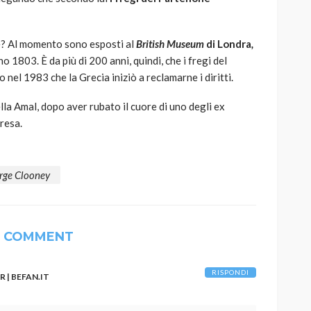
e? Al momento sono esposti al
British Museum
di Londra
,
o 1803. È da più di 200 anni, quindi, che i fregi del
nel 1983 che la Grecia iniziò a reclamarne i diritti.
lla Amal, dopo aver rubato il cuore di uno degli ex
presa.
rge Clooney
1 COMMENT
RISPONDI
 | BEFAN.IT