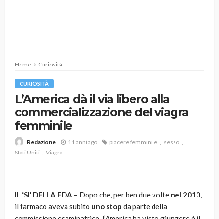
Home
Curiosità
CURIOSITÀ
L’America dà il via libero alla
commercializzazione del viagra
femminile
11 anni ago
piacere femminile
sesso
Redazione
Stati Uniti
Viagra
IL ‘SI’ DELLA FDA
– Dopo che, per ben due volte
nel 2010
,
il farmaco aveva subito
uno stop
da parte della
commissione esaminatrice, l’America ha visto giungere è il