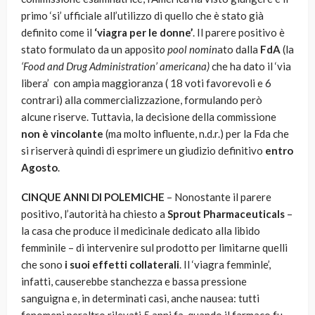
primo ‘si’ ufficiale all’utilizzo di quello che è stato già
definito come il
‘viagra per le donne’
. Il parere positivo è
stato formulato da un apposit
o pool nomin
ato dalla
FdA
(la
‘Food and Drug Administration’ americana)
che ha dato il ‘via
libera’ con ampia maggioranza ( 18 voti favorevoli e 6
contrari) alla commercializzazione, formulando però
alcune riserve. Tuttavia, la decisione della commissione
non è vincolante
(ma molto influente, n.d.r.) per la Fda che
si riserverà quindi di esprimere un giudizio definitivo
entro
Agosto
.
CINQUE ANNI DI POLEMICHE
– Nonostante il parere
positivo, l’autorità ha chiesto a
Sprout Pharmaceuticals
–
la casa che produce il medicinale dedicato alla libido
femminile – di intervenire sul prodotto per limitarne quelli
che sono
i suoi effetti collaterali
. Il ‘viagra femminle’,
infatti, causerebbe stanchezza e bassa pressione
sanguigna e, in determinati casi, anche nausea: tutti