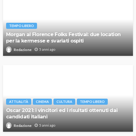
TEMPO LIBERO
Morgan al Florence Folks Festival: due location
per la kermesse e svariati ospiti
5 anni ago
Redazione
ATTUALITÀ
CINEMA
CULTURA
TEMPO LIBERO
Oscar 2021: i vincitori ed i risultati ottenuti dai
candidati italiani
5 anni ago
Redazione