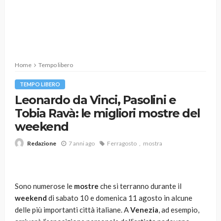
Home
Tempo libero
TEMPO LIBERO
Leonardo da Vinci, Pasolini e
Tobia Ravà: le migliori mostre del
weekend
7 anni ago
Ferragosto
mostra
Redazione
Sono numerose le
mostre
che si terranno durante il
weekend
di sabato 10 e domenica 11 agosto in alcune
delle più importanti città italiane. A
Venezia
, ad esempio,