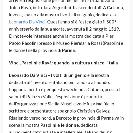
arriverà l’esposizione personale dell’artista padovano
Tobia Ravà, intitolata Algoritmi Trascendentali. A
Catania
,
invece, spazio alla mostra I volti di un genio, dedicata a
Leonardo Da Vinci
. Quest’anno si è festeggiato il 500°
anniversario dalla sua morte, avvenuta il 2 maggio 1519.
Di notevole interesse anche la mostra dedicata a Pier
Paolo Pasolini presso il Museo Piermaria Rossi (Pasolini e
le donne) nella provincia di
Parma
.
Vinci, Pasolini e Ravà: quando la cultura unisce l’Italia
Leonardo Da Vinci – I volti di un genio
è la mostra
dedicata all’inventore italiano più famoso al mondo.
L’appuntamento è per questo weekend a Catania, presso i
saloni di Palazzo Valle. L’esposizione è prodotta
dall’organizzazione Sicilia Musei e vede in prima fila lo
scrittore e presentatore spagnolo Christian Galvez.
Risalendo verso nord, a Berceto in provincia di Parma va in
scena la mostra
Pasolini e le donne
, dedicata
all’indimenticato artista e intelletuale italiano del XX