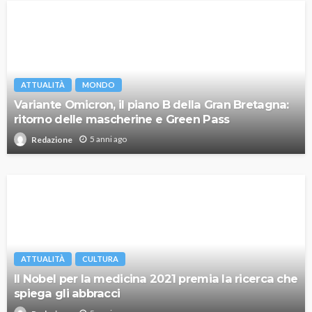
ATTUALITÀ
MONDO
Variante Omicron, il piano B della Gran Bretagna:
ritorno delle mascherine e Green Pass
5 anni ago
Redazione
ATTUALITÀ
CULTURA
Il Nobel per la medicina 2021 premia la ricerca che
spiega gli abbracci