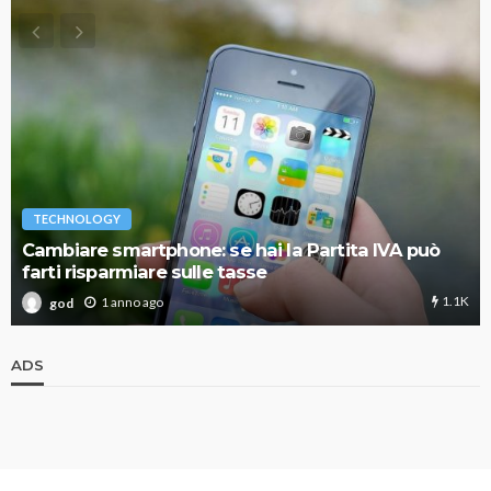
TECHNOLOGY
Cambiare smartphone: se hai la Partita IVA può
farti risparmiare sulle tasse
1.1K
1 anno ago
god
ADS