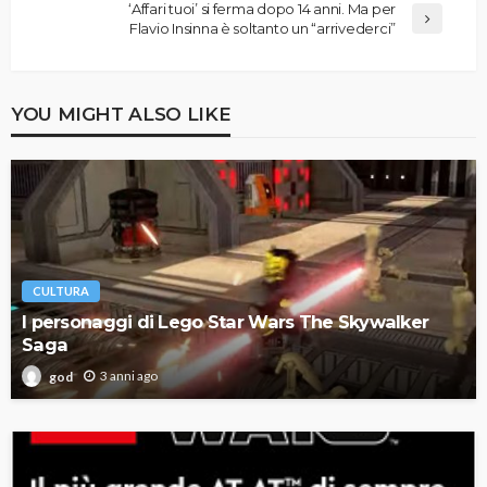
‘Affari tuoi’ si ferma dopo 14 anni. Ma per
Flavio Insinna è soltanto un “arrivederci”
YOU MIGHT ALSO LIKE
CULTURA
I personaggi di Lego Star Wars The Skywalker
Saga
3 anni ago
god