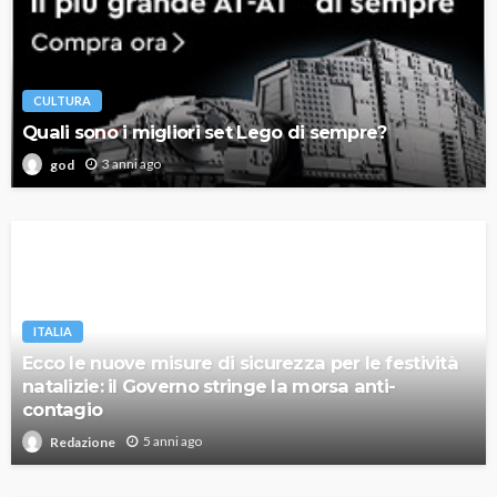
CULTURA
Quali sono i migliori set Lego di sempre?
3 anni ago
god
ITALIA
Ecco le nuove misure di sicurezza per le festività
natalizie: il Governo stringe la morsa anti-
contagio
5 anni ago
Redazione