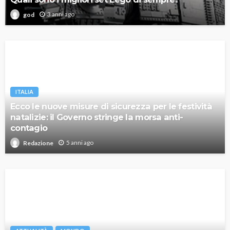
3 anni ago
god
ITALIA
Ecco le nuove misure di sicurezza per le festività
natalizie: il Governo stringe la morsa anti-
contagio
5 anni ago
Redazione