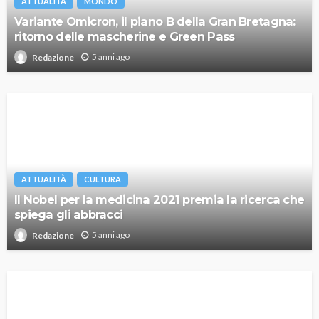
ATTUALITÀ
MONDO
Variante Omicron, il piano B della Gran Bretagna:
ritorno delle mascherine e Green Pass
5 anni ago
Redazione
ATTUALITÀ
CULTURA
Il Nobel per la medicina 2021 premia la ricerca che
spiega gli abbracci
5 anni ago
Redazione