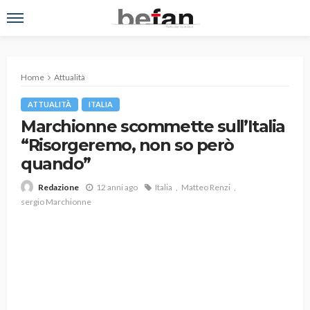
Home
Attualità
ATTUALITÀ
ITALIA
Marchionne scommette sull’Italia
“Risorgeremo, non so però
quando”
12 anni ago
Italia
Matteo Renzi
Redazione
sergio Marchionne