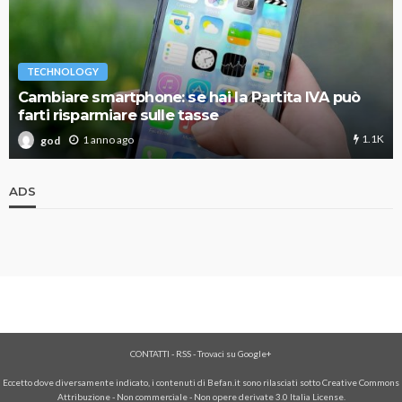
TECHNOLOGY
Cambiare smartphone: se hai la Partita IVA può
farti risparmiare sulle tasse
1.1K
1 anno ago
god
ADS
CONTATTI
-
RSS
-
Trovaci su Google+
Eccetto dove diversamente indicato, i contenuti di Befan.it sono rilasciati sotto Creative Commons
Attribuzione - Non commerciale - Non opere derivate 3.0 Italia License.