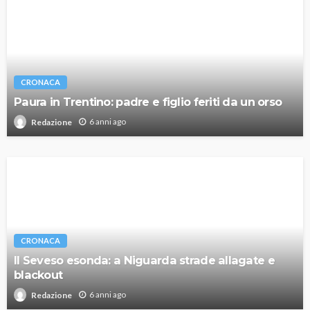
CRONACA
Paura in Trentino: padre e figlio feriti da un orso
6 anni ago
Redazione
CRONACA
Il Seveso esonda: a Niguarda strade allagate e
blackout
6 anni ago
Redazione