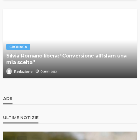
CRONACA
Silvia Romano libera: “Conversione all’Islam una
mia scelta”
6 anni ago
Redazione
ADS
ULTIME NOTIZIE