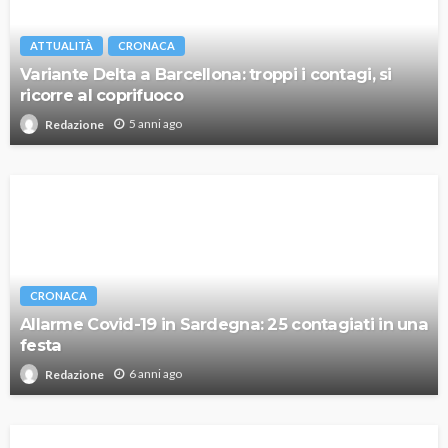
ATTUALITÀ
CRONACA
Variante Delta a Barcellona: troppi i contagi, si
ricorre al coprifuoco
5 anni ago
Redazione
CRONACA
Allarme Covid-19 in Sardegna: 25 contagiati in una
festa
6 anni ago
Redazione