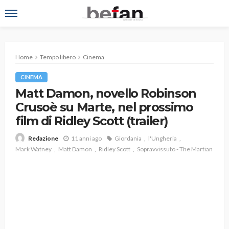
Home
Tempo libero
Cinema
CINEMA
Matt Damon, novello Robinson
Crusoè su Marte, nel prossimo
film di Ridley Scott (trailer)
11 anni ago
Giordania
l'Ungheria
Redazione
Mark Watney
Matt Damon
Ridley Scott
Sopravvissuto - The Martian