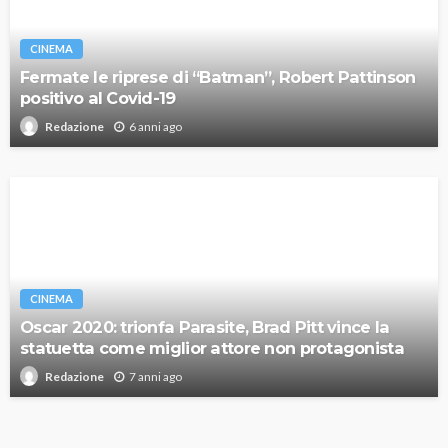
CINEMA
Fermate le riprese di “Batman”, Robert Pattinson
positivo al Covid-19
6 anni ago
Redazione
CINEMA
Oscar 2020: trionfa Parasite, Brad Pitt vince la
statuetta come miglior attore non protagonista
7 anni ago
Redazione