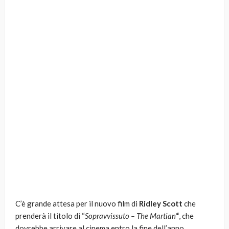
C’è grande attesa per il nuovo film di
Ridley Scott
che
prenderà il titolo di “
Sopravvissuto – The Martian
“
, che
dovrebbe arrivare al cinema entro la fine dell’anno.