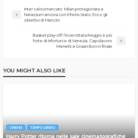
Inter calciomercato: Milan protagonista e
Nerazzurri ancora con il freno tirato. Ecco gli
obiettivi di Mancini
Basket play-off: l’incerottata Reggio è più
forte di Infortuni e di Venezia. Capolavoro
Menetti e Grissin Bon in finale
YOU MIGHT ALSO LIKE
CINEMA
TEMPO LIBERO
Harry Potter ritorna nelle sale cinematografiche